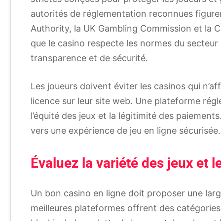
autorités de réglementation reconnues figure
Authority, la UK Gambling Commission et la C
que le casino respecte les normes du secteur e
transparence et de sécurité.
Les joueurs doivent éviter les casinos qui n’a
licence sur leur site web. Une plateforme régl
l’équité des jeux et la légitimité des paiement
vers une expérience de jeu en ligne sécurisée.
Évaluez la variété des jeux et l
Un bon casino en ligne doit proposer une larg
meilleures plateformes offrent des catégorie