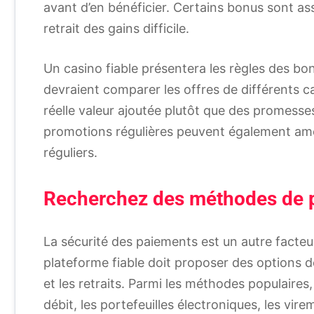
avant d’en bénéficier. Certains bonus sont as
retrait des gains difficile.
Un casino fiable présentera les règles des bo
devraient comparer les offres de différents ca
réelle valeur ajoutée plutôt que des promesses
promotions régulières peuvent également amél
réguliers.
Recherchez des méthodes de 
La sécurité des paiements est un autre facteur
plateforme fiable doit proposer des options d
et les retraits. Parmi les méthodes populaires,
débit, les portefeuilles électroniques, les vir