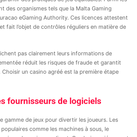
nt des organismes tels que la Malta Gaming
uracao eGaming Authority. Ces licences attestent
t fait l’objet de contrôles réguliers en matière de
ffichent pas clairement leurs informations de
ementée réduit les risques de fraude et garantit
s. Choisir un casino agréé est la première étape
es fournisseurs de logiciels
e gamme de jeux pour divertir les joueurs. Les
s populaires comme les machines à sous, le