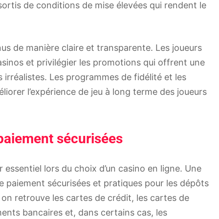
sortis de conditions de mise élevées qui rendent le
nus de manière claire et transparente. Les joueurs
sinos et privilégier les promotions qui offrent une
 irréalistes. Les programmes de fidélité et les
iorer l’expérience de jeu à long terme des joueurs
paiement sécurisées
 essentiel lors du choix d’un casino en ligne. Une
e paiement sécurisées et pratiques pour les dépôts
 on retrouve les cartes de crédit, les cartes de
ements bancaires et, dans certains cas, les