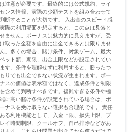
は注意が必要です。最終的には公式規約、ライ
センス情報、実際の少額テストを組み合わせて
判断することが大切です。 入出金のスピード感
実際の利用場面を想定すると、この点は見落と
せません。ボーナスは魅力的に見えますが、受
け取った金額を自由に出金できるとは限りませ
ん。多くの場合、賭け条件、対象ゲーム、最大
ベット額、期限、出金上限などが設定されてい
ます。条件を理解せずに利用すると、勝ったつ
もりでも出金できない状況が生まれます。ボー
ナスの価値は表示額ではなく、達成条件と制限
を含めて判断すべきです。複雑すぎる条件や極
端に高い賭け条件が設定されている場合は、ボ
ーナスを受け取らない選択も合理的です。 責任
ある利用機能として、入金上限、損失上限、プ
レイ時間制限、クールオフ、自己排除などがあ
ります。これらは問題が起きてから使うだけで