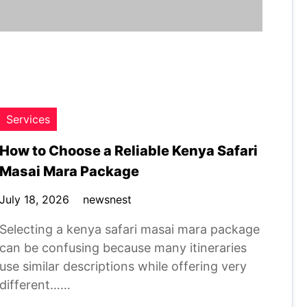
Services
How to Choose a Reliable Kenya Safari
Masai Mara Package
July 18, 2026
newsnest
Selecting a kenya safari masai mara package
can be confusing because many itineraries
use similar descriptions while offering very
different……