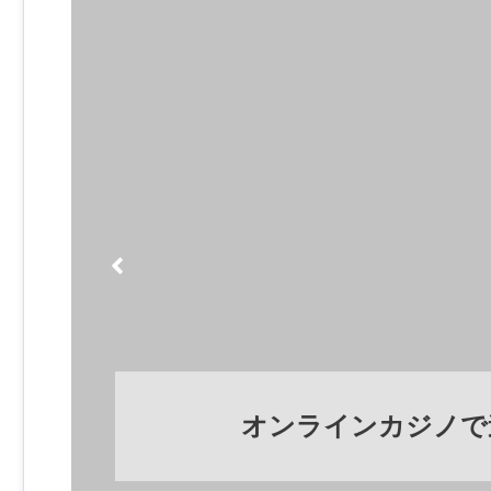
オンラインカジノで