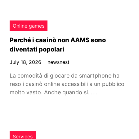
Online games
Perché i casinò non AAMS sono
diventati popolari
July 18, 2026
newsnest
La comodità di giocare da smartphone ha
reso i casinò online accessibili a un pubblico
molto vasto. Anche quando si……
Services