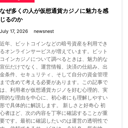
なぜ多くの人が仮想通貨カジノに魅力を感
じるのか
July 17, 2026
newsnest
近年、ビットコインなどの暗号資産を利用でき
るオンラインサービスが増えています。ビット
コインカジノについて調べるときは、魅力的な
宣伝だけでなく、運営情報、決済の仕組み、出
金条件、セキュリティ、そして自分の資金管理
まで含めて考える必要があります。この記事で
は、利用者が仮想通貨カジノを好む心理的、実
用的な理由を中心に、初心者にも理解しやすい
形で具体的に解説します。 新しさと好奇心 初
心者ほど、次の内容を丁寧に確認することが重
要です。最初に確認したいのは運営の透明性で