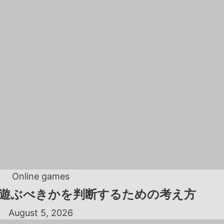
Online games
遊ぶべきかを判断するための考え方
August 5, 2026