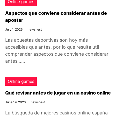
Online games
Aspectos que conviene considerar antes de
apostar
July 1, 2026
newsnest
Las apuestas deportivas son hoy más
accesibles que antes, por lo que resulta útil
comprender aspectos que conviene considerar
antes……
Online games
Qué revisar antes de jugar en un casino online
June 19, 2026
newsnest
La búsqueda de mejores casinos online españa