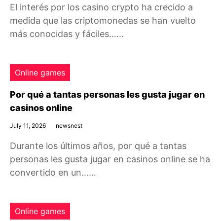
El interés por los casino crypto ha crecido a
medida que las criptomonedas se han vuelto
más conocidas y fáciles……
Online games
Por qué a tantas personas les gusta jugar en
casinos online
July 11, 2026
newsnest
Durante los últimos años, por qué a tantas
personas les gusta jugar en casinos online se ha
convertido en un……
Online games