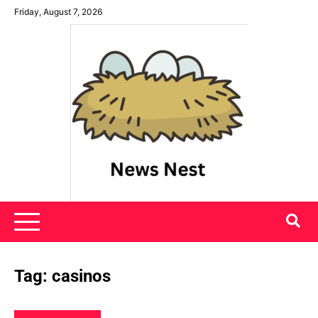
Skip
Friday, August 7, 2026
to
content
News Nest
Tag:
casinos