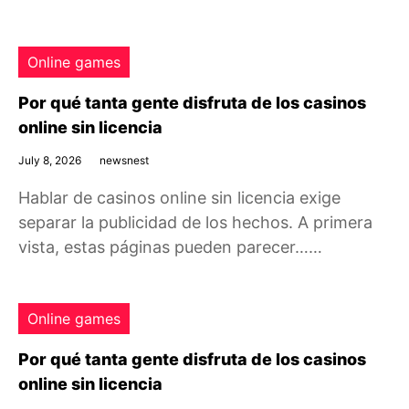
Online games
Por qué tanta gente disfruta de los casinos
online sin licencia
July 8, 2026
newsnest
Hablar de casinos online sin licencia exige
separar la publicidad de los hechos. A primera
vista, estas páginas pueden parecer……
Online games
Por qué tanta gente disfruta de los casinos
online sin licencia