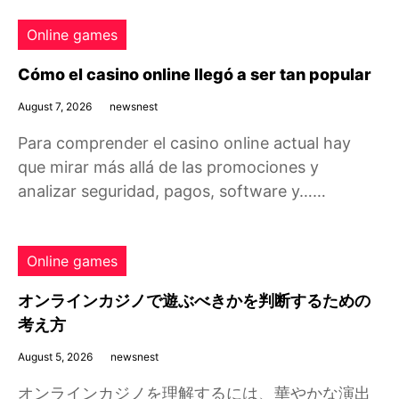
Online games
Cómo el casino online llegó a ser tan popular
August 7, 2026
newsnest
Para comprender el casino online actual hay
que mirar más allá de las promociones y
analizar seguridad, pagos, software y……
Online games
オンラインカジノで遊ぶべきかを判断するための
考え方
August 5, 2026
newsnest
オンラインカジノを理解するには、華やかな演出