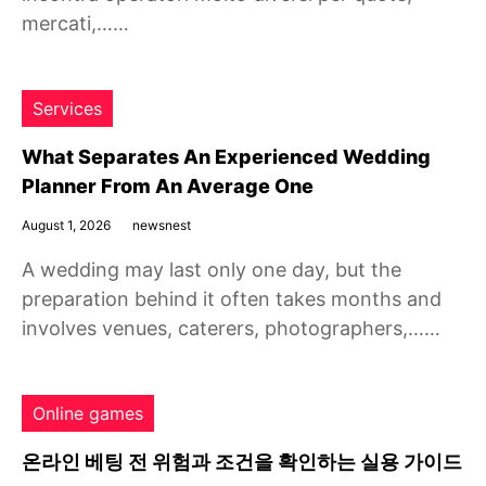
mercati,……
Services
What Separates An Experienced Wedding
Planner From An Average One
August 1, 2026
newsnest
A wedding may last only one day, but the
preparation behind it often takes months and
involves venues, caterers, photographers,……
Online games
온라인 베팅 전 위험과 조건을 확인하는 실용 가이드