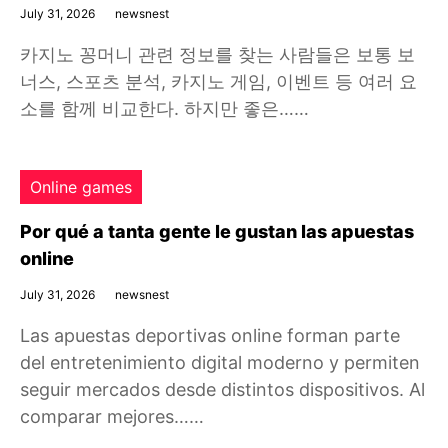
July 31, 2026
newsnest
카지노 꽁머니 관련 정보를 찾는 사람들은 보통 보
너스, 스포츠 분석, 카지노 게임, 이벤트 등 여러 요
소를 함께 비교한다. 하지만 좋은……
Online games
Por qué a tanta gente le gustan las apuestas
online
July 31, 2026
newsnest
Las apuestas deportivas online forman parte
del entretenimiento digital moderno y permiten
seguir mercados desde distintos dispositivos. Al
comparar mejores……