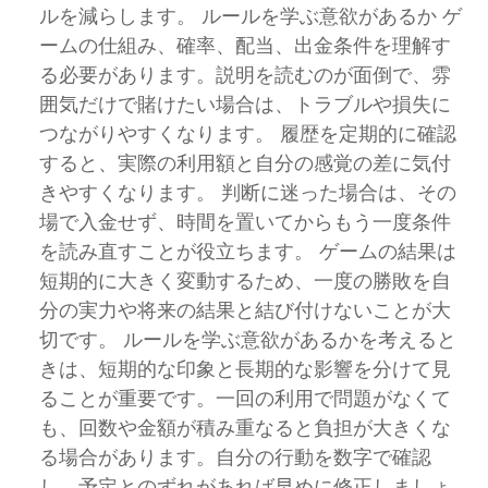
ルを減らします。 ルールを学ぶ意欲があるか ゲ
ームの仕組み、確率、配当、出金条件を理解す
る必要があります。説明を読むのが面倒で、雰
囲気だけで賭けたい場合は、トラブルや損失に
つながりやすくなります。 履歴を定期的に確認
すると、実際の利用額と自分の感覚の差に気付
きやすくなります。 判断に迷った場合は、その
場で入金せず、時間を置いてからもう一度条件
を読み直すことが役立ちます。 ゲームの結果は
短期的に大きく変動するため、一度の勝敗を自
分の実力や将来の結果と結び付けないことが大
切です。 ルールを学ぶ意欲があるかを考えると
きは、短期的な印象と長期的な影響を分けて見
ることが重要です。一回の利用で問題がなくて
も、回数や金額が積み重なると負担が大きくな
る場合があります。自分の行動を数字で確認
し、予定とのずれがあれば早めに修正しましょ