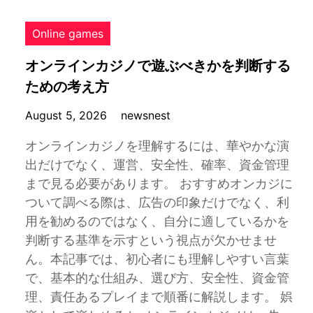
Online games
オンラインカジノで遊ぶべきかを判断する
ための考え方
August 5, 2026
newsnest
オンラインカジノを理解するには、華やかな演
出だけでなく、運営、安全性、確率、資金管理
まで見る必要があります。 おすすめオンカジに
ついて調べる際は、広告の印象だけでなく、利
用を勧めるのではなく、自分に適しているかを
判断する基準を示すという視点が欠かせませ
ん。本記事では、初心者にも理解しやすい言葉
で、基本的な仕組み、選び方、安全性、資金管
理、責任あるプレイまで順番に解説します。 娯