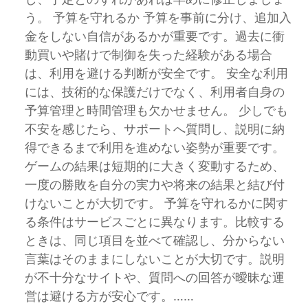
う。 予算を守れるか 予算を事前に分け、追加入
金をしない自信があるかが重要です。過去に衝
動買いや賭けで制御を失った経験がある場合
は、利用を避ける判断が安全です。 安全な利用
には、技術的な保護だけでなく、利用者自身の
予算管理と時間管理も欠かせません。 少しでも
不安を感じたら、サポートへ質問し、説明に納
得できるまで利用を進めない姿勢が重要です。
ゲームの結果は短期的に大きく変動するため、
一度の勝敗を自分の実力や将来の結果と結び付
けないことが大切です。 予算を守れるかに関す
る条件はサービスごとに異なります。比較する
ときは、同じ項目を並べて確認し、分からない
言葉はそのままにしないことが大切です。説明
が不十分なサイトや、質問への回答が曖昧な運
営は避ける方が安心です。……