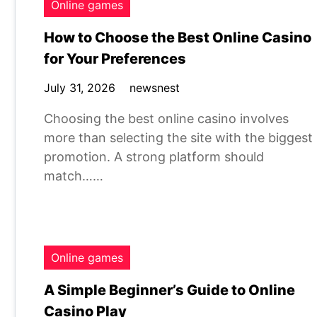
Online games
How to Choose the Best Online Casino
for Your Preferences
July 31, 2026
newsnest
Choosing the best online casino involves
more than selecting the site with the biggest
promotion. A strong platform should
match……
Online games
A Simple Beginner’s Guide to Online
Casino Play