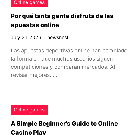
Online games
Por qué tanta gente disfruta de las
apuestas online
July 31, 2026
newsnest
Las apuestas deportivas online han cambiado
la forma en que muchos usuarios siguen
competiciones y comparan mercados. Al
revisar mejores……
Online games
A Simple Beginner’s Guide to Online
Casino Play