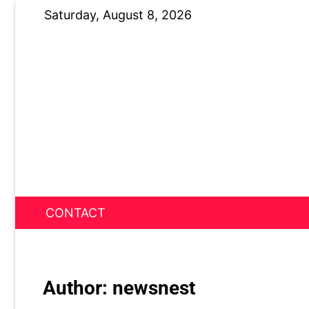
Skip
Saturday, August 8, 2026
to
content
CONTACT
News Nest
Author:
newsnest