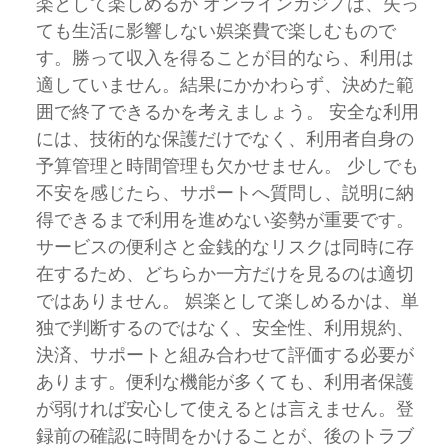
楽として楽しめるか オンラインカジノは、失っ
ても生活に影響しない娯楽費で楽しむもので
す。勝って収入を得ることが目的なら、利用は
適していません。結果にかかわらず、決めた範
囲で終了できるかを考えましょう。 安全な利用
には、技術的な保護だけでなく、利用者自身の
予算管理と時間管理も欠かせません。 少しでも
不安を感じたら、サポートへ質問し、説明に納
得できるまで利用を進めない姿勢が重要です。
サービスの便利さと金銭的なリスクは同時に存
在するため、どちらか一方だけを見るのは適切
ではありません。 娯楽として楽しめるかは、単
独で判断するのではなく、安全性、利用規約、
決済、サポートと組み合わせて評価する必要が
あります。便利な機能が多くても、利用者保護
が弱ければ安心して使えるとは言えません。登
録前の確認に時間をかけることが、後のトラブ