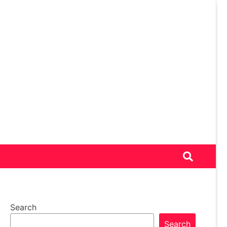
Search
Search