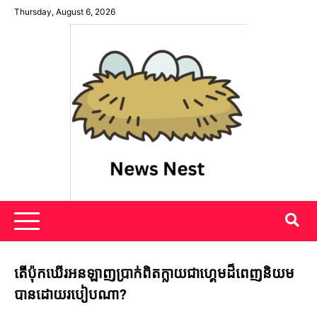
Skip
Thursday, August 6, 2026
to
content
News Nest
តើប៉ុកឃើរអនឡាញប្រាក់ពិតក្លាយជាហ្គេមដ៏ពេញនិយម
បានដោយរបៀបណា?