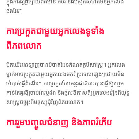
ក្នុងការផ្សព្វផ្សាយព័ត៌មាន អប់រំ និងបង្កើតសហគមន៍អ្នកលេង
ផងដែរ។
ការប្រកួតជាមួយអ្នកលេងទូទាំង
ពិភពលោក
ប៉ុកឃើរអនឡាញបានបំបាត់ដែនកំណត់ភូមិសាស្ត្រ។ អ្នកលេង
ម្នាក់អាចប្រកួតជាមួយអ្នកលេងមកពីប្រទេសផ្សេងៗដោយមិន
ចាំបាច់ធ្វើដំណើរ។ ការប្រកួតបែបអន្តរជាតិនេះបានធ្វើឱ្យហ្គេម
កាន់តែគួរឱ្យចាប់អារម្មណ៍ និងផ្តល់ឱកាសឱ្យអ្នកលេងរៀនពីយុទ្ធ
សាស្ត្រចម្រុះពីមនុស្សជុំវិញពិភពលោក។
ការរួមបញ្ចូលជំនាញ និងភាពរំភើប