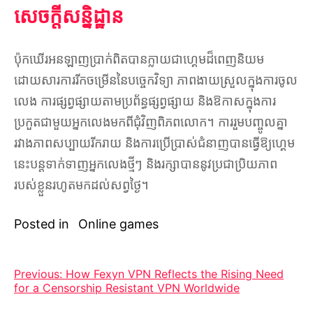
សេចក្តីសន្និដ្ឋាន
ប៉ុកឃើរអនឡាញប្រាក់ពិតបានក្លាយជាហ្គេមដ៏ពេញនិយម
ដោយសារការរីកចម្រើននៃបច្ចេកវិទ្យា ភាពងាយស្រួលក្នុងការចូល
លេង ការផ្សព្វផ្សាយតាមប្រព័ន្ធផ្សព្វផ្សាយ និងឱកាសក្នុងការ
ប្រកួតជាមួយអ្នកលេងមកពីជុំវិញពិភពលោក។ ការរួមបញ្ចូលគ្នា
រវាងភាពសប្បាយរីករាយ និងការប្រើប្រាស់ជំនាញបានធ្វើឱ្យហ្គេម
នេះបន្តទាក់ទាញអ្នកលេងថ្មីៗ និងរក្សាបាននូវប្រជាប្រិយភាព
របស់ខ្លួនរហូតមកដល់សព្វថ្ងៃ។
Posted in
Online games
Post
Previous:
How Fexyn VPN Reflects the Rising Need
for a Censorship Resistant VPN Worldwide
navigation