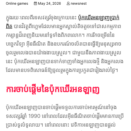
Online games
May 24, 2026
newsnest
ក្នុងរយៈពេលពីរទសវត្សរ៍ចុងក្រោយនេះ
ប៉ុកឃើរអនឡាញប្រាក់
ពិត
បានវិវត្តពីហ្គេមដែលមានអ្នកស្គាល់តិចតួចទៅជាសកម្មភាព
កម្សាន្តដ៏ពេញនិយមនៅទូទាំងពិភពលោក។ ការរីកចម្រើននៃ
បច្ចេកវិទ្យា អ៊ីនធឺណិត និងឧបករណ៍ចល័តបានធ្វើឱ្យមនុស្សអាច
ចូលរួមលេងបានយ៉ាងងាយស្រួល។ ជាមួយនឹងភាពងាយស្រួល
នេះ ប៉ុកឃើរអនឡាញបានទាក់ទាញទាំងអ្នកលេងថ្មី និងអ្នកលេង
ដែលមានបទពិសោធន៍ឱ្យចូលរួមក្នុងការប្រកួតជារៀងរាល់ថ្ងៃ។
ការចាប់ផ្តើមនៃប៉ុកឃើរអនឡាញ
ប៉ុកឃើរអនឡាញបានចាប់ផ្តើមទទួលការចាប់អារម្មណ៍នៅចុង
ទសវត្សរ៍ឆ្នាំ 1990 នៅពេលដែលអ៊ីនធឺណិតចាប់ផ្តើមមានការប្រើ
ប្រាស់ទូលំទូលាយ។ នៅពេលនោះ វេទិកាអនឡាញបានផ្តល់