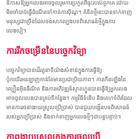
ឱកាសឱ្យអ្នកលេងអាចចូលរួមការប្រកួតពីផ្ទះរបស់ពួកគេ ដោយ
មិនចាំបាច់ធ្វើដំណើរទៅកាន់កាស៊ីណូ។ គំនិតថ្មីនេះបានទាក់ទាញ
មនុស្សជាច្រើនដែលចង់សាកល្បងបទពិសោធន៍ថ្មីក្នុងការ
លេងបៀ។
ការរីកចម្រើននៃបច្ចេកវិទ្យា
បច្ចេកវិទ្យាបានដើរតួនាទីយ៉ាងសំខាន់ក្នុងការធ្វើឱ្យ
ប៉ុកឃើរអនឡាញកាន់តែមានប្រជាប្រិយភាព។ ការកើនឡើងនៃ
ល្បឿនអ៊ីនធឺណិត និងការអភិវឌ្ឍន៍ស្មាតហ្វូនបានធ្វើឱ្យអ្នកលេង
អាចចូលលេងបានគ្រប់ទីកន្លែង។ កម្មវិធីទំនើប និងគេហទំព័រដែល
មានការរចនាងាយស្រួលប្រើប្រាស់ បានជួយបង្កើនបទពិសោធន៍
របស់អ្នកប្រើប្រាស់ និងទាក់ទាញអ្នកលេងថ្មីៗជាបន្តបន្ទាប់។
ភាពងាយស្រួលក្នុងការចូលប្រើ