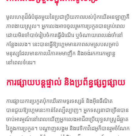
មូលហេតុដ៏ធំបំផុតមួយនៃប្រជាប្រិយភាពរបស់ប៉ុកឃើរអនឡាញគឺ
ភាពងាយស្រួល។ អ្នកលេងអាចចូលរួមការប្រកួតបានគ្រប់ពេល
ដោយមិនចាំបាច់រៀបចំការធ្វើដំណើរ ឬចំណាយពេលរង់ចាំនៅ
កន្លែងលេង។ នេះបានធ្វើឱ្យហ្គេមមានភាពសមស្របសម្រាប់
មនុស្សដែលមានកាលវិភាគមមាញឹក និងចង់រកការកម្សាន្ត
នៅពេលទំនេរ។
ការផ្សាយបន្តផ្ទាល់ និងប្រព័ន្ធផ្សព្វផ្សាយ
ការផ្សាយការប្រកួតប៉ុកឃើរតាមទូរទស្សន៍ និងអ៊ីនធឺណិត
បានជួយឱ្យហ្គេមនេះកាន់តែល្បីល្បាញ។ អ្នកទស្សនាជាច្រើនបាន
ចាប់អារម្មណ៍នៅពេលឃើញអ្នកលេងអាជីពប្រើយុទ្ធសាស្ត្រដ៏ឆ្លាត
វៃក្នុងការប្រកួត។ បណ្តាញសង្គម និងវេទិកាវីដេអូក៏បានរួមចំណែក