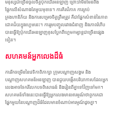
មនុស្សជាច្រើនចូលចិត្តប៉ុកឃើរអនឡាញ ព្រោះវាមិនមែនពឹង
ផ្អែកលើសំណាងតែមួយមុខទេ។ ការគិតវិភាគ ការគ្រប់
គ្រងហានិភ័យ និងការសម្រេចចិត្តត្រឹមត្រូវ គឺជាផ្នែកសំខាន់នៃភាព
ជោគជ័យក្នុងហ្គេមនេះ។ ការរួមបញ្ចូលរវាងជំនាញ និងភាពរំភើប
បានធ្វើឱ្យប៉ុកឃើរអនឡាញខុសប្លែកពីហ្គេមកម្សាន្តជាច្រើនផ្សេង
ទៀត។
សហគមន៍អ្នកលេងដ៏ធំ
ការរីកចម្រើននៃវេទិកាពិភាក្សា ក្រុមបណ្តាញសង្គម និង
បណ្តាញសហគមន៍អនឡាញ បានជួយបង្កើតបរិយាកាសដែលអ្នក
លេងអាចចែករំលែកបទពិសោធន៍ និងរៀនពីគ្នាទៅវិញទៅមក។
សហគមន៍ទាំងនេះបានធ្វើឱ្យអ្នកលេងមានអារម្មណ៍ថាពួកគេជា
ផ្នែកមួយនៃបណ្តាញដ៏ធំដែលមានចំណាប់អារម្មណ៍ដូចគ្នា។