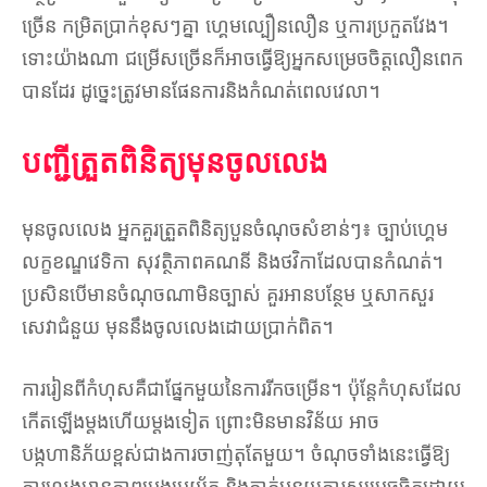
ច្រើន កម្រិតប្រាក់ខុសៗគ្នា ហ្គេមល្បឿនលឿន ឬការប្រកួតវែង។
ទោះយ៉ាងណា ជម្រើសច្រើនក៏អាចធ្វើឱ្យអ្នកសម្រេចចិត្តលឿនពេក
បានដែរ ដូច្នេះត្រូវមានផែនការនិងកំណត់ពេលវេលា។
បញ្ជីត្រួតពិនិត្យមុនចូលលេង
មុនចូលលេង អ្នកគួរត្រួតពិនិត្យបួនចំណុចសំខាន់ៗ៖ ច្បាប់ហ្គេម
លក្ខខណ្ឌវេទិកា សុវត្ថិភាពគណនី និងថវិកាដែលបានកំណត់។
ប្រសិនបើមានចំណុចណាមិនច្បាស់ គួរអានបន្ថែម ឬសាកសួរ
សេវាជំនួយ មុននឹងចូលលេងដោយប្រាក់ពិត។
ការរៀនពីកំហុសគឺជាផ្នែកមួយនៃការរីកចម្រើន។ ប៉ុន្តែកំហុសដែល
កើតឡើងម្តងហើយម្តងទៀត ព្រោះមិនមានវិន័យ អាច
បង្កហានិភ័យខ្ពស់ជាងការចាញ់តុតែមួយ។ ចំណុចទាំងនេះធ្វើឱ្យ
ការលេងមានភាពប្រុងប្រយ័ត្ន និងកាត់បន្ថយការសម្រេចចិត្តដោយ