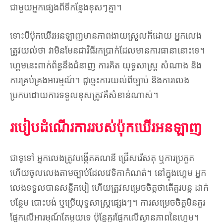
ជាមួយអ្នកផ្សេងពីទីកន្លែងខុសៗគ្នា។
ទោះបីប៉ុកឃើរអនឡាញមានភាពងាយស្រួលក៏ដោយ អ្នកលេង
ត្រូវយល់ថា វាមិនមែនជាវិធីរកប្រាក់ដែលមានការធានានោះទេ។
ហ្គេមនេះពាក់ព័ន្ធនឹងជំនាញ ការគិត យុទ្ធសាស្រ្ត សំណាង និង
ការគ្រប់គ្រងអារម្មណ៍។ ដូច្នេះការយល់ពីច្បាប់ និងការលេង
ប្រកបដោយការទទួលខុសត្រូវគឺសំខាន់ណាស់។
របៀបដំណើរការរបស់ប៉ុកឃើរអនឡាញ
ជាទូទៅ អ្នកលេងត្រូវបង្កើតគណនី ជ្រើសរើសតុ ឬការប្រកួត
ហើយចូលលេងតាមច្បាប់ដែលវេទិកាកំណត់។ នៅក្នុងហ្គេម អ្នក
លេងទទួលបានសន្លឹកបៀ ហើយត្រូវសម្រេចចិត្តថាតើគួរបន្ត ដាក់
បន្ថែម បោះបង់ ឬប្រើយុទ្ធសាស្រ្តផ្សេងៗ។ ការសម្រេចចិត្តមិនគួរ
ផ្អែកលើអារម្មណ៍តែមួយទេ ប៉ុន្តែគួរផ្អែកលើស្ថានភាពនៃហ្គេម។