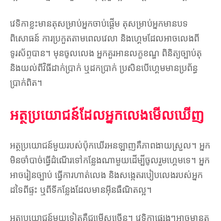
វេទិកាខ្លះមានតុសម្រាប់អ្នកចាប់ផ្តើម តុសម្រាប់អ្នកមានបទ
ពិសោធន៍ ការប្រកួតតាមពេលវេលា និងហ្គេមដែលអាចលេងពី
ទូរស័ព្ទបាន។ មុនចូលលេង អ្នកគួរអានលក្ខខណ្ឌ ពិនិត្យច្បាប់តុ
និងយល់ពីវិធីដាក់ប្រាក់ ឬដកប្រាក់ ប្រសិនបើហ្គេមមានប្រព័ន្ធ
ប្រាក់ពិត។
អត្ថប្រយោជន៍ដែលអ្នកលេងមើលឃើញ
អត្ថប្រយោជន៍មួយរបស់ប៉ុកឃើរអនឡាញគឺភាពងាយស្រួល។ អ្នក
មិនចាំបាច់ធ្វើដំណើរទៅកន្លែងណាមួយដើម្បីចូលរួមហ្គេមទេ។ អ្នក
អាចរៀនច្បាប់ ធ្វើការហាត់លេង និងសង្កេតរបៀបលេងរបស់អ្នក
ដទៃពីផ្ទះ ឬពីទីកន្លែងដែលមានអ៊ីនធឺណិតល្អ។
អត្ថប្រយោជន៍មួយទៀតគឺជម្រើសច្រើន។ វេទិកាផ្សេងៗអាចមានតុ