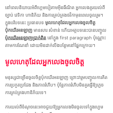
នៅពេលនិយាយអំពីហ្គេមបៀតាមអ៊ីនធឺណិត អ្នកលេងគួរយល់ពី
ច្បាប់ វេទិកា ហានិភ័យ និងការគ្រប់គ្រងថវិកាមុនពេលចូលរួម។
ក្នុងបរិបទនេះ ប្រធានបទ
មូលហេតុដែលអ្នកលេងចូលចិត្ត
ប៉ុកឃើរអនឡាញ
មានសារៈសំខាន់ ហើយអត្ថបទនេះបានបញ្ចូល
ប៉ុកឃើរអនឡាញប្រាក់ពិត
នៅក្នុង first paragraph ប៉ុណ្ណោះ
តាមការណែនាំ ដោយមិនដាក់លីងបន្ថែមនៅផ្នែកក្រោយ។
មូលហេតុដែលអ្នកលេងចូលចិត្ត
មនុស្សជាច្រើនចូលចិត្តប៉ុកឃើរអនឡាញ ព្រោះវារួមបញ្ចូលការគិត
ការប្រកួតប្រជែង និងភាពរំភើប។ ប៉ុន្តែភាពរំភើបមិនគួរធ្វើឱ្យភ្លេច
ការគ្រប់គ្រងហានិភ័យទេ។
ការយល់ពីចំណុចនេះអាចជួយឱ្យអ្នកលេងមិនចូលទៅក្នុងហ្គេម