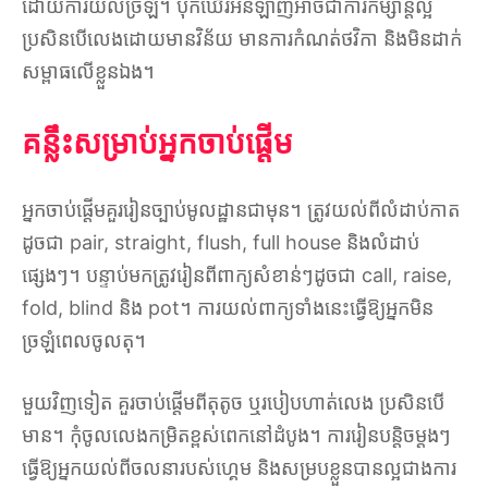
ដោយការយល់ច្រឡំ។ ប៉ុកឃើរអនឡាញអាចជាការកម្សាន្តល្អ
ប្រសិនបើលេងដោយមានវិន័យ មានការកំណត់ថវិកា និងមិនដាក់
សម្ពាធលើខ្លួនឯង។
គន្លឹះសម្រាប់អ្នកចាប់ផ្តើម
អ្នកចាប់ផ្តើមគួររៀនច្បាប់មូលដ្ឋានជាមុន។ ត្រូវយល់ពីលំដាប់កាត
ដូចជា pair, straight, flush, full house និងលំដាប់
ផ្សេងៗ។ បន្ទាប់មកត្រូវរៀនពីពាក្យសំខាន់ៗដូចជា call, raise,
fold, blind និង pot។ ការយល់ពាក្យទាំងនេះធ្វើឱ្យអ្នកមិន
ច្រឡំពេលចូលតុ។
មួយវិញទៀត គួរចាប់ផ្តើមពីតុតូច ឬរបៀបហាត់លេង ប្រសិនបើ
មាន។ កុំចូលលេងកម្រិតខ្ពស់ពេកនៅដំបូង។ ការរៀនបន្តិចម្តងៗ
ធ្វើឱ្យអ្នកយល់ពីចលនារបស់ហ្គេម និងសម្របខ្លួនបានល្អជាងការ