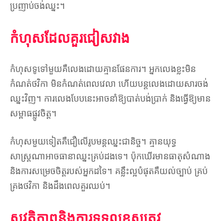
ប្រញាប់ចង់ឈ្នះ។
កំហុសដែលគួរជៀសវាង
កំហុសទូទៅមួយគឺលេងដោយគ្មានផែនការ។ អ្នកលេងខ្លះមិន
កំណត់ថវិកា មិនកំណត់ពេលវេលា ហើយបន្តលេងដោយសារចង់
ឈ្នះវិញ។ ការលេងបែបនេះអាចនាំឱ្យបាត់បង់ប្រាក់ និងធ្វើឱ្យមាន
សម្ពាធផ្លូវចិត្ត។
កំហុសមួយទៀតគឺជឿលើរូបមន្តឈ្នះជានិច្ច។ គ្មានយុទ្ធ
សាស្រ្តណាអាចធានាឈ្នះគ្រប់ដងទេ។ ប៉ុកឃើរមានធាតុសំណាង
និងការសម្រេចចិត្តរបស់អ្នកដទៃ។ គន្លឹះល្អបំផុតគឺយល់ច្បាប់ គ្រប់
គ្រងថវិកា និងដឹងពេលគួរឈប់។
សុវត្ថិភាពនិងការទទួលខុសត្រូវ