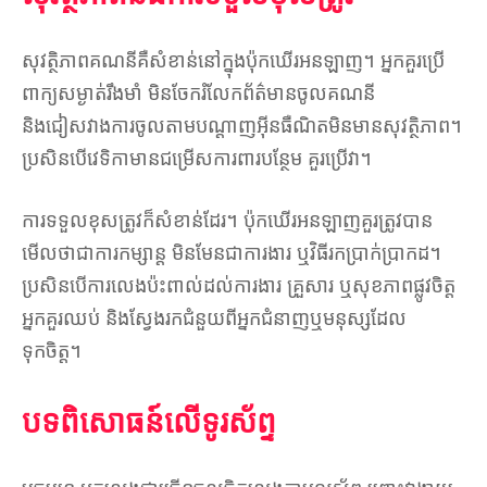
សុវត្ថិភាពគណនីគឺសំខាន់នៅក្នុងប៉ុកឃើរអនឡាញ។ អ្នកគួរប្រើ
ពាក្យសម្ងាត់រឹងមាំ មិនចែករំលែកព័ត៌មានចូលគណនី
និងជៀសវាងការចូលតាមបណ្តាញអ៊ីនធឺណិតមិនមានសុវត្ថិភាព។
ប្រសិនបើវេទិកាមានជម្រើសការពារបន្ថែម គួរប្រើវា។
ការទទួលខុសត្រូវក៏សំខាន់ដែរ។ ប៉ុកឃើរអនឡាញគួរត្រូវបាន
មើលថាជាការកម្សាន្ត មិនមែនជាការងារ ឬវិធីរកប្រាក់ប្រាកដ។
ប្រសិនបើការលេងប៉ះពាល់ដល់ការងារ គ្រួសារ ឬសុខភាពផ្លូវចិត្ត
អ្នកគួរឈប់ និងស្វែងរកជំនួយពីអ្នកជំនាញឬមនុស្សដែល
ទុកចិត្ត។
បទពិសោធន៍លើទូរស័ព្ទ