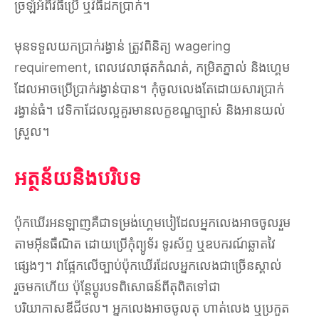
ច្រឡំអំពីវិធីប្រើ ឬវិធីដកប្រាក់។
មុនទទួលយកប្រាក់រង្វាន់ ត្រូវពិនិត្យ wagering
requirement, ពេលវេលាផុតកំណត់, កម្រិតភ្នាល់ និងហ្គេម
ដែលអាចប្រើប្រាក់រង្វាន់បាន។ កុំចូលលេងតែដោយសារប្រាក់
រង្វាន់ធំ។ វេទិកាដែលល្អគួរមានលក្ខខណ្ឌច្បាស់ និងអានយល់
ស្រួល។
អត្ថន័យនិងបរិបទ
ប៉ុកឃើរអនឡាញគឺជាទម្រង់ហ្គេមបៀដែលអ្នកលេងអាចចូលរួម
តាមអ៊ីនធឺណិត ដោយប្រើកុំព្យូទ័រ ទូរស័ព្ទ ឬឧបករណ៍ឆ្លាតវៃ
ផ្សេងៗ។ វាផ្អែកលើច្បាប់ប៉ុកឃើរដែលអ្នកលេងជាច្រើនស្គាល់
រួចមកហើយ ប៉ុន្តែប្តូរបទពិសោធន៍ពីតុពិតទៅជា
បរិយាកាសឌីជីថល។ អ្នកលេងអាចចូលតុ ហាត់លេង ឬប្រកួត