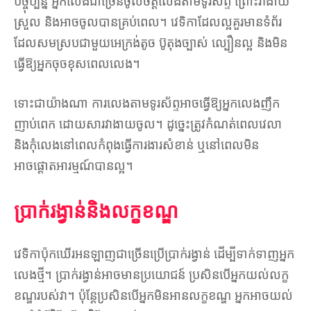
បច្ចុប្បន្ន អ្នកលេងជាច្រើនចូលចិត្តលេងតាមទូរស័ព្ទ ព្រោះវាងាយ
ស្រួល និងអាចចូលបានគ្រប់ពេល។ វេទិកាដែលល្អគួរមានទំព័រ
ដែលសមស្របជាមួយអេក្រង់តូច ប៊ូតុងច្បាស់ ល្បឿនល្អ និងមិន
ធ្វើឱ្យអ្នកចុចខុសពេលលេង។
ទោះជាយ៉ាងណា ការលេងតាមទូរស័ព្ទអាចធ្វើឱ្យអ្នកលេងញឹក
ញាប់ពេក ដោយសារវាងាយចូល។ ដូច្នេះត្រូវកំណត់ពេលវេលា
និងកុំលេងនៅពេលកំពុងធ្វើការងារសំខាន់ ឬនៅពេលមិន
អាចផ្តោតអារម្មណ៍បានល្អ។
ប្រាក់រង្វាន់និងលក្ខខណ្ឌ
វេទិកាប៉ុកឃើរអនឡាញជាច្រើនប្រើប្រាក់រង្វាន់ ដើម្បីទាក់ទាញអ្នក
លេងថ្មី។ ប្រាក់រង្វាន់អាចមានប្រយោជន៍ ប្រសិនបើអ្នកយល់លក្ខ
ខណ្ឌរបស់វា។ ប៉ុន្តែប្រសិនបើអ្នកមិនអានលក្ខខណ្ឌ អ្នកអាចយល់