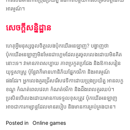
អារម្មណ៍។
សេចក្តីសន្និដ្ឋាន
ហេតុអ្វីមនុស្សចូលចិត្តលេងប៉ុកឃើរអនឡាញ? បង្ហាញថា
ប៉ុកឃើរអនឡាញមិនមែនជាហ្គេមដែលគួរចូលលេងដោយមិនគិត
នោះទេ។ វាមានភាពសប្បាយ ភាពប្រកួតប្រជែង និងឱកាសរៀន
យុទ្ធសាស្រ្ត ប៉ុន្តែវាក៏មានហានិភ័យផ្នែកថវិកា និងអារម្មណ៍
ផងដែរ។ អ្នកលេងគួរជ្រើសរើសវេទិកាដោយប្រុងប្រយ័ត្ន អានលក្ខ
ខណ្ឌ កំណត់ពេលវេលា កំណត់ថវិកា និងដឹងពេលគួរឈប់។
ប្រសិនបើលេងដោយមានការទទួលខុសត្រូវ ប៉ុកឃើរអនឡាញ
អាចជាការកម្សាន្តដែលមានរបៀប និងមានការគ្រប់គ្រងបាន។
Posted in
Online games