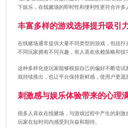
下娱乐，在线赌场的即时性和便利性更符合许多
丰富多样的游戏选择提升吸引
在线赌场通常提供大量不同类型的游戏，包括扑
不同玩家拥有不同兴趣，有人喜欢依赖策略和技
这种多样化使玩家能够根据自己的偏好不断尝试
戏持续推出，也让平台保持新鲜感，使用户更愿
刺激感与娱乐体验带来的心理
很多人喜欢在线赌场，与游戏过程中产生的刺激
玩家在短时间内感受到兴奋和期待。