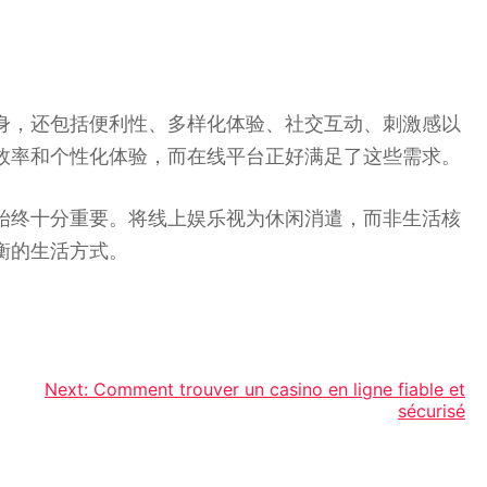
身，还包括便利性、多样化体验、社交互动、刺激感以
效率和个性化体验，而在线平台正好满足了这些需求。
始终十分重要。将线上娱乐视为休闲消遣，而非生活核
衡的生活方式。
Next:
Comment trouver un casino en ligne fiable et
sécurisé