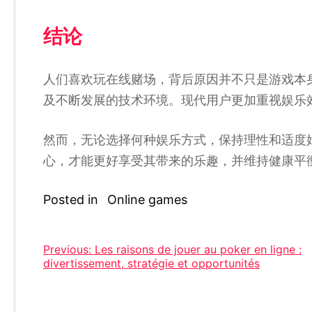
结论
人们喜欢玩在线赌场，背后原因并不只是游戏本
及不断发展的技术环境。现代用户更加重视娱乐
然而，无论选择何种娱乐方式，保持理性和适度
心，才能更好享受其带来的乐趣，并维持健康平
Posted in
Online games
Post
Previous:
Les raisons de jouer au poker en ligne :
divertissement, stratégie et opportunités
navigation