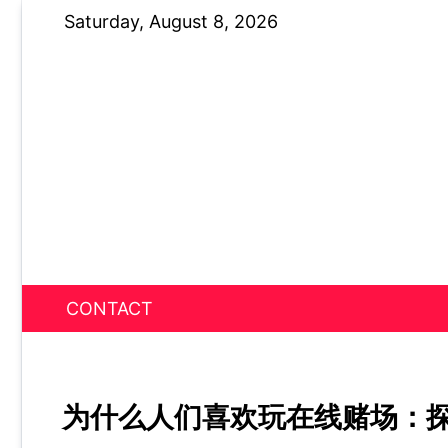
Skip
Saturday, August 8, 2026
to
content
CONTACT
News Nest
为什么人们喜欢玩在线赌场：