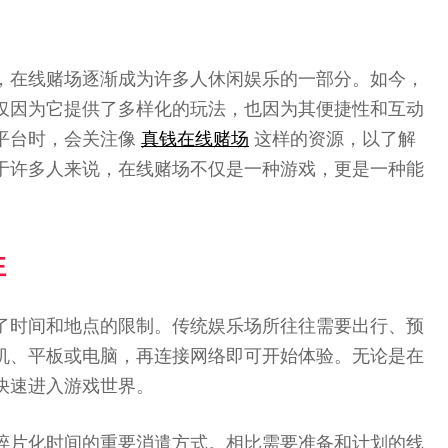
，在线赌场逐渐成为许多人休闲娱乐的一部分。如今，
仅因为它提供了多样化的玩法，也因为其便捷性和互动
平台时，会关注像
真钱在线赌场
这样的资源，以了解
于许多人来说，在线赌场不仅是一种游戏，更是一种能
性
了时间和地点的限制。传统娱乐场所往往需要出行、预
机、平板或电脑，再连接网络即可开始体验。无论是在
快速进入游戏世界。
碎片化时间的重要消遣方式。相比需要准备和计划的线