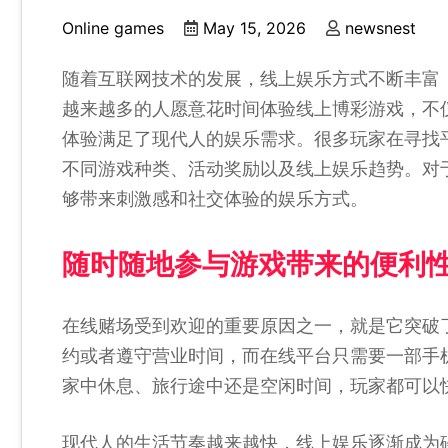
Online games
May 15, 2026
newsnest
随着互联网技术的发展，线上娱乐方式不断丰富
越来越多的人愿意花时间体验线上博彩游戏，不
体验满足了现代人的娱乐需求。很多玩家在寻找
不同游戏种类、活动奖励以及线上娱乐趋势。对
够带来刺激感和社交体验的娱乐方式。
随时随地参与游戏带来的便利
在线赌场受到欢迎的重要原因之一，就是它突破
约或者遵守营业时间，而在线平台只需要一部手
家中休息、旅行途中还是空闲时间，玩家都可以
现代人的生活节奏越来越快，线上娱乐逐渐成为