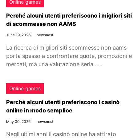
Online games
Perché alcuni utenti preferiscono i migliori siti
di scommesse non AAMS
June 19, 2026
newsnest
La ricerca di migliori siti scommesse non aams
porta spesso a confrontare quote, promozioni e
mercati, ma una valutazione seria……
Online games
Perché alcuni utenti preferiscono i casinò
online in modo semplice
May 30, 2026
newsnest
Negli ultimi anni il casinò online ha attirato