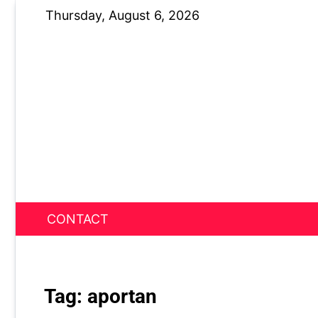
Skip
Thursday, August 6, 2026
to
content
CONTACT
News Nest
Tag:
aportan