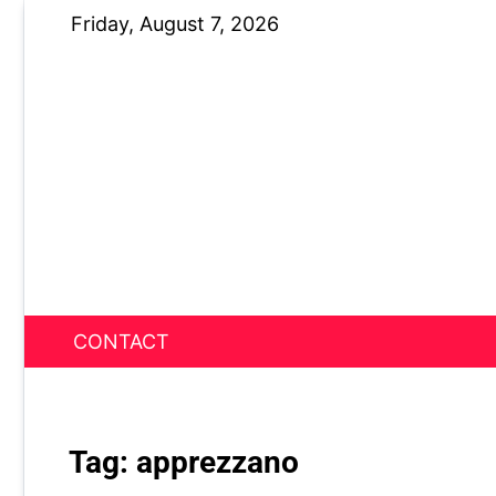
Skip
Friday, August 7, 2026
to
content
CONTACT
News Nest
Tag:
apprezzano