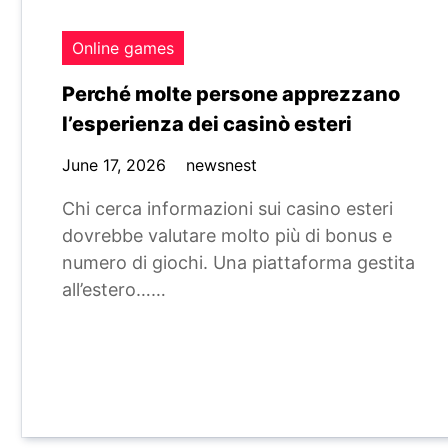
Online games
Perché molte persone apprezzano
l’esperienza dei casinò esteri
June 17, 2026
newsnest
Chi cerca informazioni sui casino esteri
dovrebbe valutare molto più di bonus e
numero di giochi. Una piattaforma gestita
all’estero……