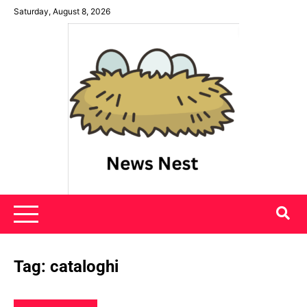
Skip
Saturday, August 8, 2026
to
content
News Nest
Tag:
cataloghi