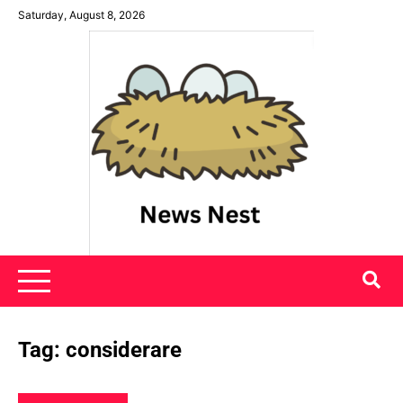
Skip
Saturday, August 8, 2026
to
content
News Nest
Tag:
considerare