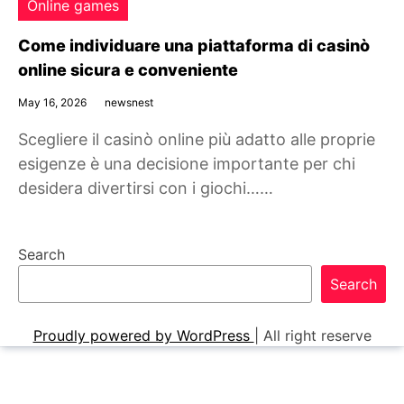
Online games
Come individuare una piattaforma di casinò
online sicura e conveniente
May 16, 2026
newsnest
Scegliere il casinò online più adatto alle proprie
esigenze è una decisione importante per chi
desidera divertirsi con i giochi……
Search
Search
Proudly powered by WordPress
|
All right reserve