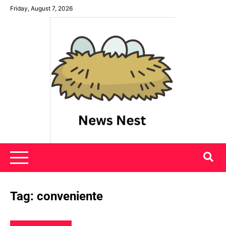
Skip
Friday, August 7, 2026
to
content
News Nest
Tag:
conveniente