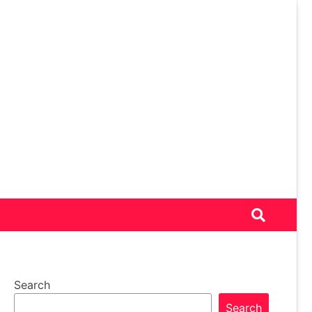
Search
Search