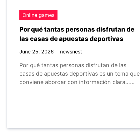
Online games
Por qué tantas personas disfrutan de
las casas de apuestas deportivas
June 25, 2026
newsnest
Por qué tantas personas disfrutan de las
casas de apuestas deportivas es un tema que
conviene abordar con información clara……