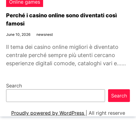
Online games
Perché i casino online sono diventati così
famosi
June 10, 2026
newsnest
Il tema dei casino online migliori è diventato
centrale perché sempre più utenti cercano
esperienze digitali comode, cataloghi vari e……
Search
Search
Proudly powered by WordPress
|
All right reserve