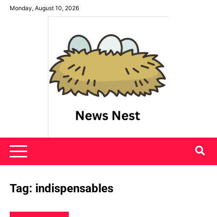
Skip
Monday, August 10, 2026
to
content
News Nest
Tag:
indispensables