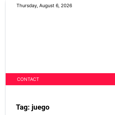
Skip
Thursday, August 6, 2026
to
content
CONTACT
News Nest
Tag:
juego