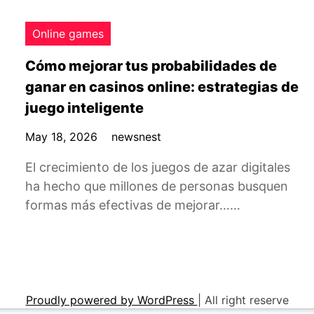
Online games
Cómo mejorar tus probabilidades de
ganar en casinos online: estrategias de
juego inteligente
May 18, 2026
newsnest
El crecimiento de los juegos de azar digitales
ha hecho que millones de personas busquen
formas más efectivas de mejorar……
Proudly powered by WordPress
|
All right reserve