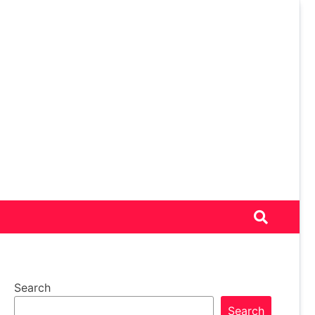
Search
Search