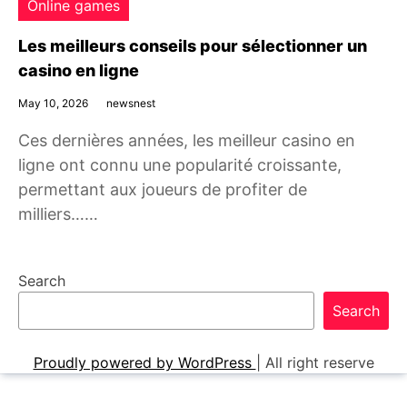
Online games
Les meilleurs conseils pour sélectionner un
casino en ligne
May 10, 2026
newsnest
Ces dernières années, les meilleur casino en
ligne ont connu une popularité croissante,
permettant aux joueurs de profiter de
milliers……
Search
Search
Proudly powered by WordPress
|
All right reserve