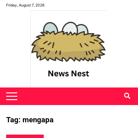
Skip
Friday, August 7, 2026
to
content
News Nest
Tag:
mengapa