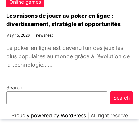
Online games
Les raisons de jouer au poker en ligne :
divertissement, stratégie et opportunités
May 15, 2026
newsnest
Le poker en ligne est devenu l’un des jeux les
plus populaires au monde grâce à l’évolution de
la technologie……
Search
Search
Proudly powered by WordPress
|
All right reserve