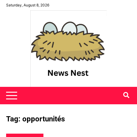
Skip
Saturday, August 8, 2026
to
content
News Nest
Tag:
opportunités