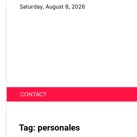
Skip
Saturday, August 8, 2026
to
content
CONTACT
News Nest
Tag:
personales