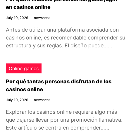
en casinos online
July 10, 2026
newsnest
Antes de utilizar una plataforma asociada con
casinos online, es recomendable comprender su
estructura y sus reglas. El diseño puede……
Online games
Por qué tantas personas disfrutan de los
casinos online
July 10, 2026
newsnest
Explorar los casinos online requiere algo más
que dejarse llevar por una promoción llamativa.
Este artículo se centra en comprender……