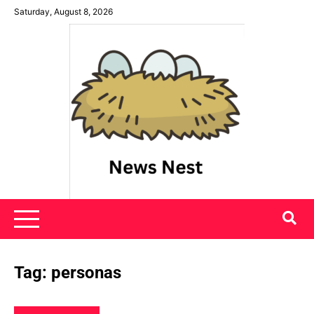
Skip
Saturday, August 8, 2026
to
content
News Nest
Tag:
personas