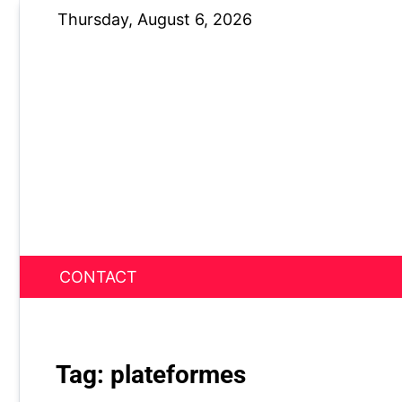
Skip
Thursday, August 6, 2026
to
content
CONTACT
News Nest
Tag:
plateformes