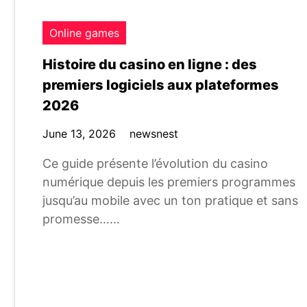
Online games
Histoire du casino en ligne : des
premiers logiciels aux plateformes
2026
June 13, 2026
newsnest
Ce guide présente l’évolution du casino
numérique depuis les premiers programmes
jusqu’au mobile avec un ton pratique et sans
promesse……