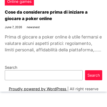
Online games
Cose da considerare prima di iniziare a
giocare a poker online
June 7, 2026
newsnest
Prima di giocare a poker online è utile fermarsi e
valutare alcuni aspetti pratici: regolamento,
limiti personali, affidabilità della piattaforma,……
Search
Search
Proudly powered by WordPress
|
All right reserve