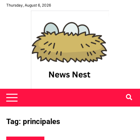
Skip
Thursday, August 6, 2026
to
content
News Nest
Tag:
principales