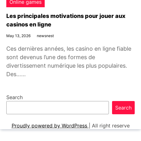
Online games
Les principales motivations pour jouer aux
casinos en ligne
May 13, 2026
newsnest
Ces dernières années, les casino en ligne fiable
sont devenus l’une des formes de
divertissement numérique les plus populaires.
Des……
Search
Search
Proudly powered by WordPress
|
All right reserve