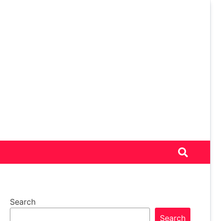
Search
Search