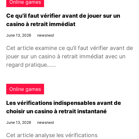
Online games
Ce qu’il faut vérifier avant de jouer sur un
casino à retrait immédiat
June 13, 2026
newsnest
Cet article examine ce qu’il faut vérifier avant de
jouer sur un casino à retrait immédiat avec un
regard pratique……
Online games
Les vérifications indispensables avant de
choisir un casino à retrait instantané
June 13, 2026
newsnest
Cet article analyse les vérifications