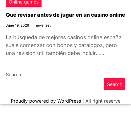
Online games
Qué revisar antes de jugar en un casino online
June 19, 2026
newsnest
La búsqueda de mejores casinos online españa
suele comenzar con bonos y catálogos, pero
una revisión útil también debe incluir……
Search
Search
Proudly powered by WordPress
|
All right reserve