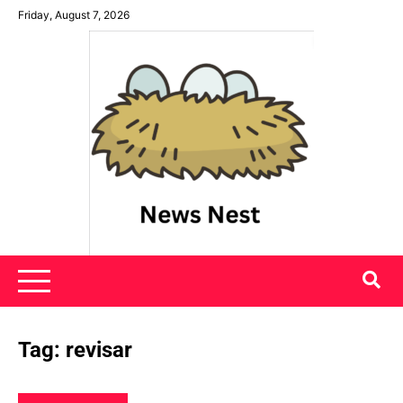
Skip
Friday, August 7, 2026
to
content
News Nest
Tag:
revisar