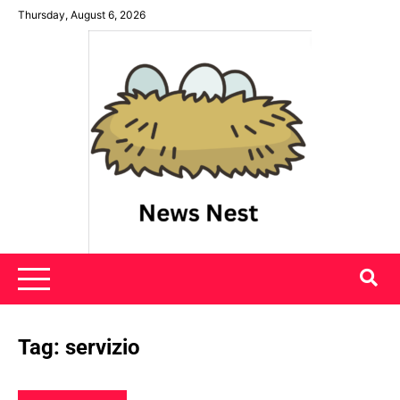
Skip
Thursday, August 6, 2026
to
content
News Nest
Tag:
servizio