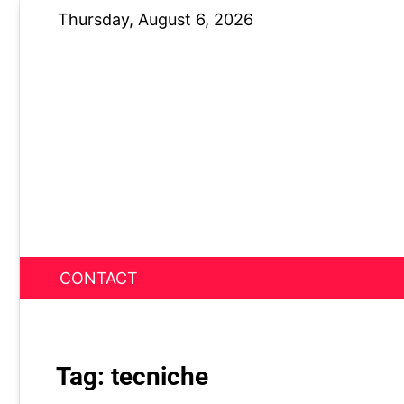
Skip
Thursday, August 6, 2026
to
content
CONTACT
News Nest
Tag:
tecniche