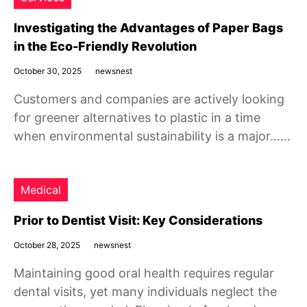
Investigating the Advantages of Paper Bags
in the Eco-Friendly Revolution
October 30, 2025
newsnest
Customers and companies are actively looking
for greener alternatives to plastic in a time
when environmental sustainability is a major……
Medical
Prior to Dentist Visit: Key Considerations
October 28, 2025
newsnest
Maintaining good oral health requires regular
dental visits, yet many individuals neglect the