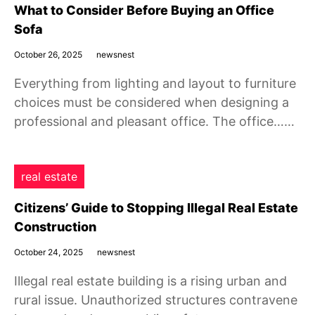
What to Consider Before Buying an Office
Sofa
October 26, 2025
newsnest
Everything from lighting and layout to furniture
choices must be considered when designing a
professional and pleasant office. The office……
real estate
Citizens’ Guide to Stopping Illegal Real Estate
Construction
October 24, 2025
newsnest
Illegal real estate building is a rising urban and
rural issue. Unauthorized structures contravene