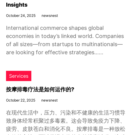
Insights
October 24, 2025
newsnest
International commerce shapes global
economies in today’s linked world. Companies
of all sizes—from startups to multinationals—
are looking for effective strategies……
Services
按摩排毒疗法是如何运作的?
October 22, 2025
newsnest
在现代生活中，压力、污染和不健康的生活习惯导
致身体经常积聚过多毒素。这会导致免疫力下降、
疲劳、皮肤苍白和消化不良。按摩排毒是一种放松