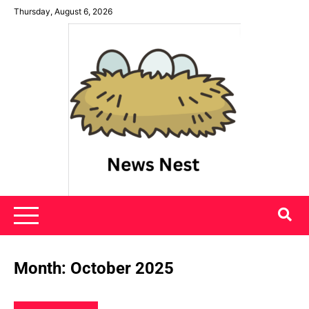
Skip
Thursday, August 6, 2026
to
content
News Nest
Month:
October 2025