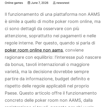
Online games
June 7, 2026
newsnest
Il funzionamento di una piattaforma non AAMS
è simile a quello di molte poker room online, ma
ci sono dettagli da osservare con più
attenzione, soprattutto nei pagamenti e nelle
regole interne. Per questo, quando si parla di
poker room online non aams
, conviene
ragionare con equilibrio: l'interesse può nascere
da bonus, tavoli internazionali o maggiore
varietà, ma la decisione dovrebbe sempre
partire da informazione, budget definito e
rispetto delle regole applicabili nel proprio
Paese. Questo articolo offre il funzionamento
concreto delle poker room non AAMS, dalla