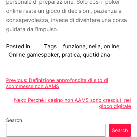
personale di preparazione. Solo così il poker
online resta un gioco di decisioni, pazienza e
consapevolezza, invece di diventare una corsa
guidata dall'impulso.
Posted in
Tags
funziona
,
nella
,
online
,
Online games
poker
,
pratica
,
quotidiana
Post
Previous:
Definizione approfondita di sito di
scommesse non AAMS
navigation
Next:
Perché i casino non AAMS sono cresciuti nel
gioco digitale
Search
Search