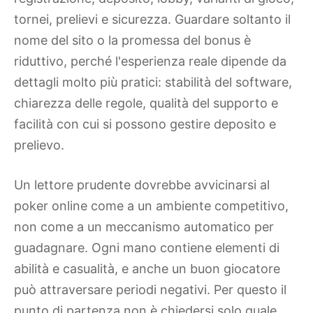
tornei, prelievi e sicurezza. Guardare soltanto il
nome del sito o la promessa del bonus è
riduttivo, perché l'esperienza reale dipende da
dettagli molto più pratici: stabilità del software,
chiarezza delle regole, qualità del supporto e
facilità con cui si possono gestire deposito e
prelievo.
Un lettore prudente dovrebbe avvicinarsi al
poker online come a un ambiente competitivo,
non come a un meccanismo automatico per
guadagnare. Ogni mano contiene elementi di
abilità e casualità, e anche un buon giocatore
può attraversare periodi negativi. Per questo il
punto di partenza non è chiedersi solo quale