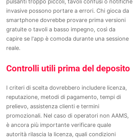
pulsanti troppo piccoli, tavoli confusi o notifiche
invasive possono portare a errori. Chi gioca da
smartphone dovrebbe provare prima versioni
gratuite o tavoli a basso impegno, così da
capire se l'app è comoda durante una sessione
reale.
Controlli utili prima del deposito
I criteri di scelta dovrebbero includere licenza,
reputazione, metodi di pagamento, tempi di
prelievo, assistenza clienti e termini
promozionali. Nel caso di operatori non AAMS,
è ancora più importante verificare quale
autorità rilascia la licenza, quali condizioni