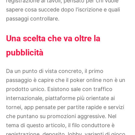
registrazione ai tavoli, pensato per chi vuole
sapere cosa succede dopo l'iscrizione e quali
passaggi controllare.
Una scelta che va oltre la
pubblicità
Da un punto di vista concreto, il primo
passaggio è capire che il poker online non è un
prodotto unico. Esistono sale con traffico
internazionale, piattaforme più orientate ai
tornei, app pensate per partite rapide e servizi
che puntano su promozioni aggressive. Nel
tema di questo articolo, il filo conduttore è
registrazione, deposito, lobby, varianti di gioco,