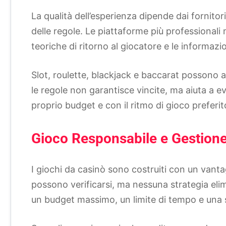
La qualità dell’esperienza dipende dai fornitori
delle regole. Le piattaforme più professionali 
teoriche di ritorno al giocatore e le informazio
Slot, roulette, blackjack e baccarat possono ave
le regole non garantisce vincite, ma aiuta a evit
proprio budget e con il ritmo di gioco preferit
Gioco Responsabile e Gestione
I giochi da casinò sono costruiti con un vanta
possono verificarsi, ma nessuna strategia elimin
un budget massimo, un limite di tempo e una so