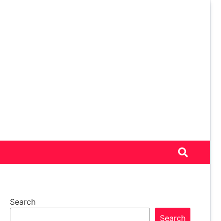
Search
Search