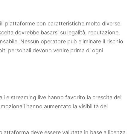
ili piattaforme con caratteristiche molto diverse
 scelta dovrebbe basarsi su legalità, reputazione,
nsabile. Nessun operatore può eliminare il rischio
miti personali devono venire prima di ogni
à
i e streaming live hanno favorito la crescita dei
mozionali hanno aumentato la visibilità del
piattaforma deve essere valutata in base a licenza,