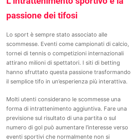
L’intrattenimento sportivo e la
passione dei tifosi
Lo sport è sempre stato associato alle
scommesse. Eventi come campionati di calcio,
tornei di tennis o competizioni internazionali
attirano milioni di spettatori. I siti di betting
hanno sfruttato questa passione trasformando
il semplice tifo in un’esperienza più interattiva.
Molti utenti considerano le scommesse una
forma di intrattenimento aggiuntiva. Fare una
previsione sul risultato di una partita o sul
numero di gol può aumentare l’interesse verso
eventi sportivi che normalmente non si