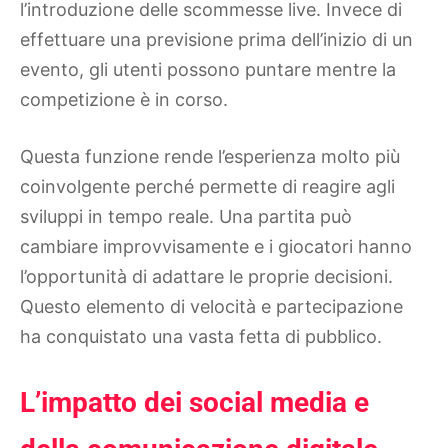
l’introduzione delle scommesse live. Invece di
effettuare una previsione prima dell’inizio di un
evento, gli utenti possono puntare mentre la
competizione è in corso.
Questa funzione rende l’esperienza molto più
coinvolgente perché permette di reagire agli
sviluppi in tempo reale. Una partita può
cambiare improvvisamente e i giocatori hanno
l’opportunità di adattare le proprie decisioni.
Questo elemento di velocità e partecipazione
ha conquistato una vasta fetta di pubblico.
L’impatto dei social media e