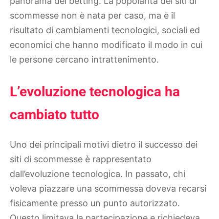
panorama del betting. La popolarità dei siti di
scommesse non è nata per caso, ma è il
risultato di cambiamenti tecnologici, sociali ed
economici che hanno modificato il modo in cui
le persone cercano intrattenimento.
L’evoluzione tecnologica ha
cambiato tutto
Uno dei principali motivi dietro il successo dei
siti di scommesse è rappresentato
dall’evoluzione tecnologica. In passato, chi
voleva piazzare una scommessa doveva recarsi
fisicamente presso un punto autorizzato.
Questo limitava la partecipazione e richiedeva