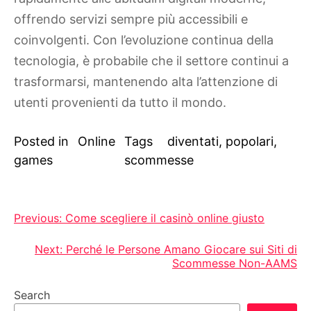
offrendo servizi sempre più accessibili e
coinvolgenti. Con l’evoluzione continua della
tecnologia, è probabile che il settore continui a
trasformarsi, mantenendo alta l’attenzione di
utenti provenienti da tutto il mondo.
Posted in
Online
Tags
diventati
,
popolari
,
games
scommesse
Post
Previous:
Come scegliere il casinò online giusto
navigation
Next:
Perché le Persone Amano Giocare sui Siti di
Scommesse Non-AAMS
Search