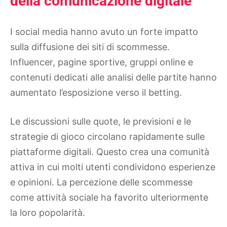
della comunicazione digitale
I social media hanno avuto un forte impatto
sulla diffusione dei siti di scommesse.
Influencer, pagine sportive, gruppi online e
contenuti dedicati alle analisi delle partite hanno
aumentato l’esposizione verso il betting.
Le discussioni sulle quote, le previsioni e le
strategie di gioco circolano rapidamente sulle
piattaforme digitali. Questo crea una comunità
attiva in cui molti utenti condividono esperienze
e opinioni. La percezione delle scommesse
come attività sociale ha favorito ulteriormente
la loro popolarità.