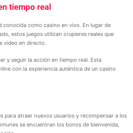
en tiempo real
 conocida como casino en vivo. En lugar de
, estos juegos utilizan crupieres reales que
e video en directo.
r y seguir la acción en tiempo real. Esta
ine con la experiencia auténtica de un casino
s para atraer nuevos usuarios y recompensar a los
comunes se encuentran los bonos de bienvenida,