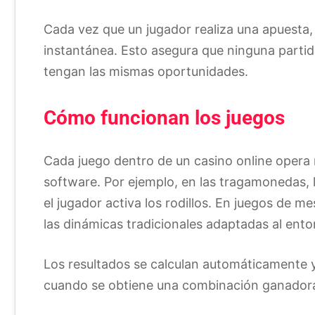
Cada vez que un jugador realiza una apuesta,
instantánea. Esto asegura que ninguna partid
tengan las mismas oportunidades.
Cómo funcionan los juegos
Cada juego dentro de un casino online opera
software. Por ejemplo, en las tragamonedas,
el jugador activa los rodillos. En juegos de m
las dinámicas tradicionales adaptadas al entor
Los resultados se calculan automáticamente y
cuando se obtiene una combinación ganadora 