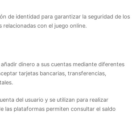
ión de identidad para garantizar la seguridad de los
s relacionadas con el juego online.
 añadir dinero a sus cuentas mediante diferentes
eptar tarjetas bancarias, transferencias,
tales.
nta del usuario y se utilizan para realizar
de las plataformas permiten consultar el saldo