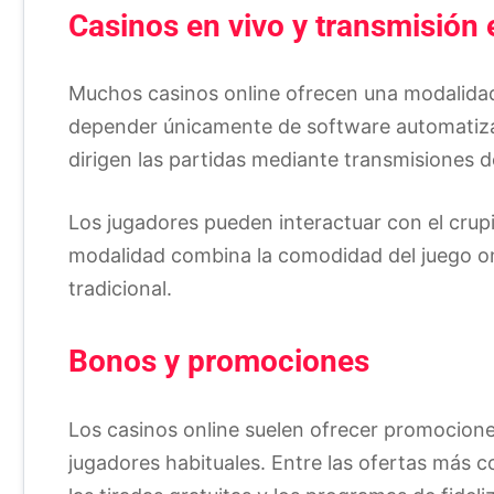
Casinos en vivo y transmisión 
Muchos casinos online ofrecen una modalidad
depender únicamente de software automatizado
dirigen las partidas mediante transmisiones d
Los jugadores pueden interactuar con el crupie
modalidad combina la comodidad del juego onl
tradicional.
Bonos y promociones
Los casinos online suelen ofrecer promocione
jugadores habituales. Entre las ofertas más 