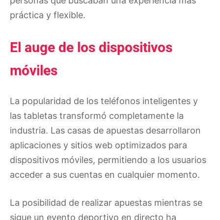
personas que buscaban una experiencia más
práctica y flexible.
El auge de los dispositivos
móviles
La popularidad de los teléfonos inteligentes y
las tabletas transformó completamente la
industria. Las casas de apuestas desarrollaron
aplicaciones y sitios web optimizados para
dispositivos móviles, permitiendo a los usuarios
acceder a sus cuentas en cualquier momento.
La posibilidad de realizar apuestas mientras se
sigue un evento deportivo en directo ha