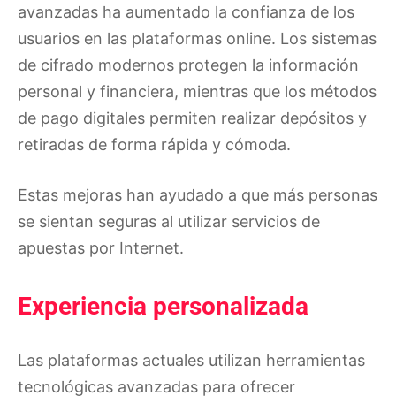
avanzadas ha aumentado la confianza de los
usuarios en las plataformas online. Los sistemas
de cifrado modernos protegen la información
personal y financiera, mientras que los métodos
de pago digitales permiten realizar depósitos y
retiradas de forma rápida y cómoda.
Estas mejoras han ayudado a que más personas
se sientan seguras al utilizar servicios de
apuestas por Internet.
Experiencia personalizada
Las plataformas actuales utilizan herramientas
tecnológicas avanzadas para ofrecer