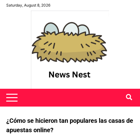
Skip
Saturday, August 8, 2026
to
content
News Nest
¿Cómo se hicieron tan populares las casas de
apuestas online?