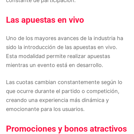
constante de participación.
Las apuestas en vivo
Uno de los mayores avances de la industria ha
sido la introducción de las apuestas en vivo.
Esta modalidad permite realizar apuestas
mientras un evento está en desarrollo.
Las cuotas cambian constantemente según lo
que ocurre durante el partido o competición,
creando una experiencia más dinámica y
emocionante para los usuarios.
Promociones y bonos atractivos