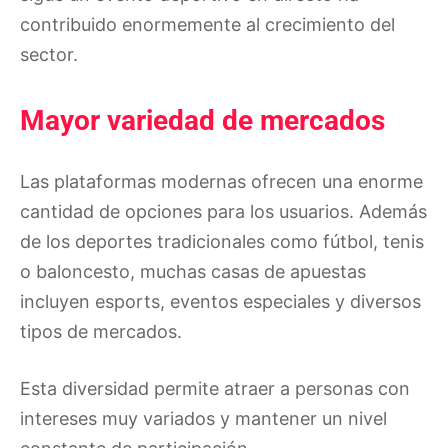
contribuido enormemente al crecimiento del
sector.
Mayor variedad de mercados
Las plataformas modernas ofrecen una enorme
cantidad de opciones para los usuarios. Además
de los deportes tradicionales como fútbol, tenis
o baloncesto, muchas casas de apuestas
incluyen esports, eventos especiales y diversos
tipos de mercados.
Esta diversidad permite atraer a personas con
intereses muy variados y mantener un nivel