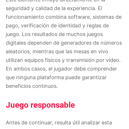
seguridad y calidad de la experiencia. El
funcionamiento combina software, sistemas de
pago, verificación de identidad y reglas de
juego. Los resultados de muchos juegos
digitales dependen de generadores de números
aleatorios, mientras que las mesas en vivo
utilizan equipos físicos y transmisión por vídeo.
En ambos casos, el jugador debe comprender
que ninguna plataforma puede garantizar
beneficios continuos.
Juego responsable
Antes de continuar, resulta útil analizar esta