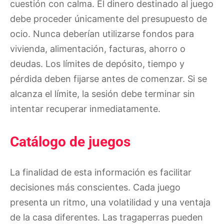
cuestión con calma. El dinero destinado al juego
debe proceder únicamente del presupuesto de
ocio. Nunca deberían utilizarse fondos para
vivienda, alimentación, facturas, ahorro o
deudas. Los límites de depósito, tiempo y
pérdida deben fijarse antes de comenzar. Si se
alcanza el límite, la sesión debe terminar sin
intentar recuperar inmediatamente.
Catálogo de juegos
La finalidad de esta información es facilitar
decisiones más conscientes. Cada juego
presenta un ritmo, una volatilidad y una ventaja
de la casa diferentes. Las tragaperras pueden