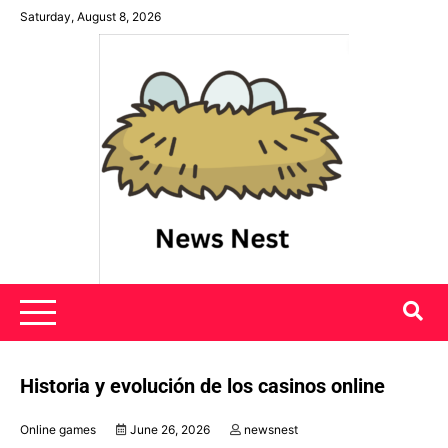
Skip
Saturday, August 8, 2026
to
content
News Nest
Historia y evolución de los casinos online
Online games
June 26, 2026
newsnest