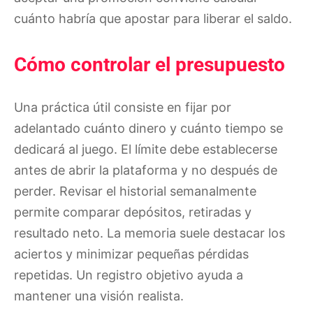
cuánto habría que apostar para liberar el saldo.
Cómo controlar el presupuesto
Una práctica útil consiste en fijar por
adelantado cuánto dinero y cuánto tiempo se
dedicará al juego. El límite debe establecerse
antes de abrir la plataforma y no después de
perder. Revisar el historial semanalmente
permite comparar depósitos, retiradas y
resultado neto. La memoria suele destacar los
aciertos y minimizar pequeñas pérdidas
repetidas. Un registro objetivo ayuda a
mantener una visión realista.