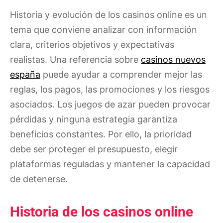
Historia y evolución de los casinos online es un
tema que conviene analizar con información
clara, criterios objetivos y expectativas
realistas. Una referencia sobre
casinos nuevos
españa
puede ayudar a comprender mejor las
reglas, los pagos, las promociones y los riesgos
asociados. Los juegos de azar pueden provocar
pérdidas y ninguna estrategia garantiza
beneficios constantes. Por ello, la prioridad
debe ser proteger el presupuesto, elegir
plataformas reguladas y mantener la capacidad
de detenerse.
Historia de los casinos online