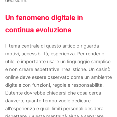
decisione.
Un fenomeno digitale in
continua evoluzione
Il tema centrale di questo articolo riguarda
motivi, accessibilità, esperienza. Per renderlo
utile, è importante usare un linguaggio semplice
e non creare aspettative irrealistiche. Un casinò
online deve essere osservato come un ambiente
digitale con funzioni, regole e responsabilità.
L'utente dovrebbe chiedersi che cosa cerca
davvero, quanto tempo vuole dedicare
all'esperienza e quali limiti personali desidera
rispettare. Questa mentalità aiuta a separare