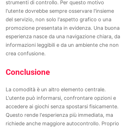
strumenti di controllo. Per questo motivo
l'utente dovrebbe sempre osservare l'insieme
del servizio, non solo l'aspetto grafico o una
promozione presentata in evidenza. Una buona
esperienza nasce da una navigazione chiara, da
informazioni leggibili e da un ambiente che non
crea confusione.
Conclusione
La comodità è un altro elemento centrale.
L'utente può informarsi, confrontare opzioni e
accedere ai giochi senza spostarsi fisicamente.
Questo rende l'esperienza più immediata, ma
richiede anche maggiore autocontrollo. Proprio