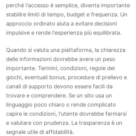
perché l'accesso è semplice, diventa importante
stabilire limiti di tempo, budget e frequenza. Un
approccio ordinato aiuta a evitare decisioni
impulsive e rende l'esperienza più equilibrata.
Quando si valuta una piattaforma, la chiarezza
delle informazioni dovrebbe avere un peso
importante. Termini, condizioni, regole dei
giochi, eventuali bonus, procedure di prelievo e
canali di supporto devono essere facili da
trovare e comprendere. Se un sito usa un
linguaggio poco chiaro o rende complicato
capire le condizioni, l'utente dovrebbe fermarsi
e valutare con prudenza. La trasparenza è un
segnale utile di affidabilità.