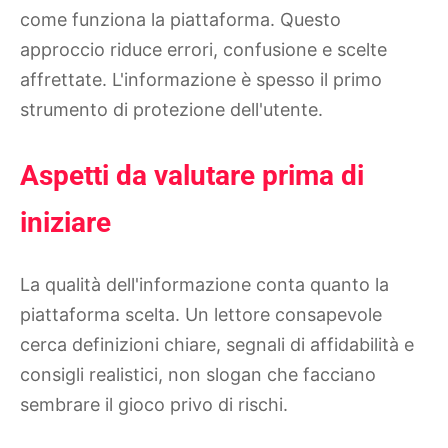
come funziona la piattaforma. Questo
approccio riduce errori, confusione e scelte
affrettate. L'informazione è spesso il primo
strumento di protezione dell'utente.
Aspetti da valutare prima di
iniziare
La qualità dell'informazione conta quanto la
piattaforma scelta. Un lettore consapevole
cerca definizioni chiare, segnali di affidabilità e
consigli realistici, non slogan che facciano
sembrare il gioco privo di rischi.