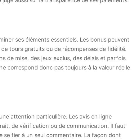
se juge aussi sur la transparence de ses paiements.
aminer ses éléments essentiels. Les bonus peuvent
de tours gratuits ou de récompenses de fidélité.
s de mise, des jeux exclus, des délais et parfois
e correspond donc pas toujours à la valeur réelle
ne attention particulière. Les avis en ligne
ait, de vérification ou de communication. Il faut
e se fier à un seul commentaire. La façon dont