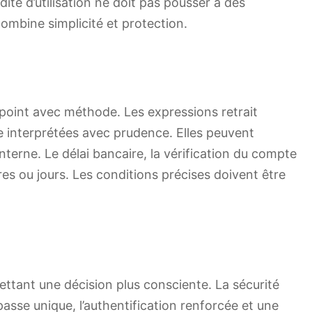
idité d’utilisation ne doit pas pousser à des
ombine simplicité et protection.
 ce point avec méthode. Les expressions retrait
 interprétées avec prudence. Elles peuvent
terne. Le délai bancaire, la vérification du compte
es ou jours. Les conditions précises doivent être
ettant une décision plus consciente. La sécurité
asse unique, l’authentification renforcée et une