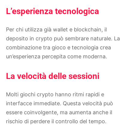
L’esperienza tecnologica
Per chi utilizza già wallet e blockchain, il
deposito in crypto può sembrare naturale. La
combinazione tra gioco e tecnologia crea
un’esperienza percepita come moderna.
La velocità delle sessioni
Molti giochi crypto hanno ritmi rapidi e
interfacce immediate. Questa velocità può
essere coinvolgente, ma aumenta anche il
rischio di perdere il controllo del tempo.