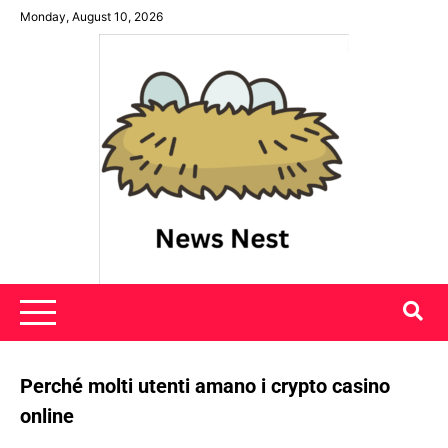
Skip
Monday, August 10, 2026
to
content
News Nest
Perché molti utenti amano i crypto casino
online