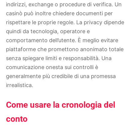
indirizzi, exchange o procedure di verifica. Un
casinò può inoltre chiedere documenti per
rispettare le proprie regole. La privacy dipende
quindi da tecnologia, operatore e
comportamento dell’utente. È meglio evitare
piattaforme che promettono anonimato totale
senza spiegare limiti e responsabilità. Una
comunicazione onesta sui controlli è
generalmente più credibile di una promessa
irrealistica.
Come usare la cronologia del
conto