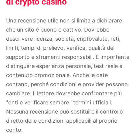
di crypto casino
Una recensione utile non si limita a dichiarare
che un sito è buono o cattivo. Dovrebbe
descrivere licenza, società, criptovalute, reti,
limiti, tempi di prelievo, verifica, qualità del
supporto e strumenti responsabili. È importante
distinguere esperienza personale, test reale e
contenuto promozionale. Anche le date
contano, perché condizioni e provider possono
cambiare. Il lettore dovrebbe confrontare più
fonti e verificare sempre i termini ufficiali.
Nessuna recensione può sostituire il controllo
diretto delle condizioni applicabili al proprio
conto.