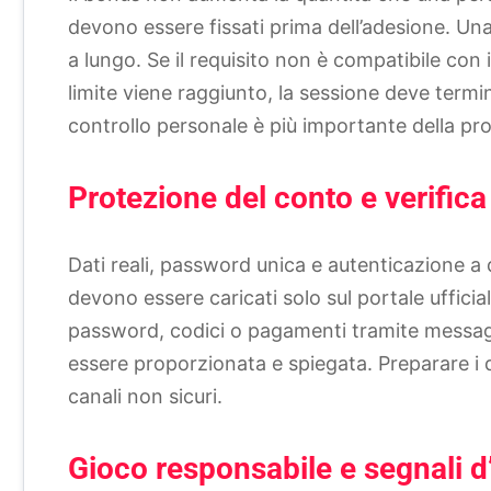
devono essere fissati prima dell’adesione. U
a lungo. Se il requisito non è compatibile con 
limite viene raggiunto, la sessione deve termi
controllo personale è più importante della p
Protezione del conto e verifica
Dati reali, password unica e autenticazione a 
devono essere caricati solo sul portale uffic
password, codici o pagamenti tramite messagg
essere proporzionata e spiegata. Preparare i do
canali non sicuri.
Gioco responsabile e segnali d