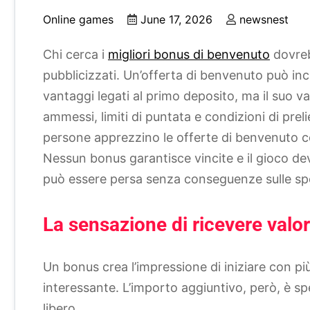
Online games
June 17, 2026
newsnest
Chi cerca i
migliori bonus di benvenuto
dovreb
pubblicizzati. Un’offerta di benvenuto può inc
vantaggi legati al primo deposito, ma il suo v
ammessi, limiti di puntata e condizioni di pre
persone apprezzino le offerte di benvenuto c
Nessun bonus garantisce vincite e il gioco 
può essere persa senza conseguenze sulle spe
La sensazione di ricevere valo
Un bonus crea l’impressione di iniziare con pi
interessante. L’importo aggiuntivo, però, è 
libero.