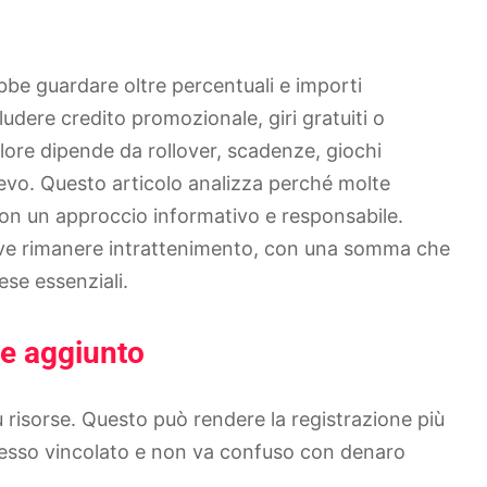
be guardare oltre percentuali e importi
ludere credito promozionale, giri gratuiti o
alore dipende da rollover, scadenze, giochi
lievo. Questo articolo analizza perché molte
on un approccio informativo e responsabile.
deve rimanere intrattenimento, con una somma che
se essenziali.
re aggiunto
ù risorse. Questo può rendere la registrazione più
spesso vincolato e non va confuso con denaro