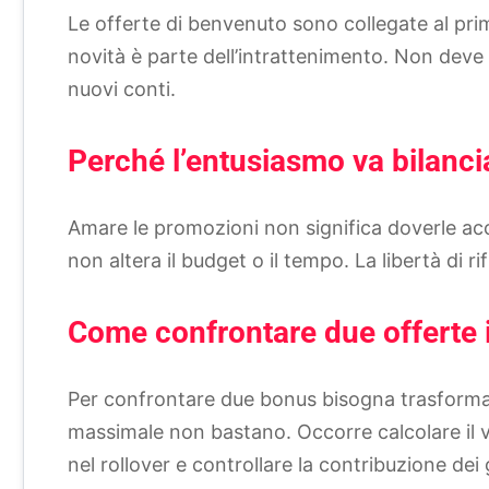
Le offerte di benvenuto sono collegate al pri
novità è parte dell’intrattenimento. Non dev
nuovi conti.
Perché l’entusiasmo va bilanci
Amare le promozioni non significa doverle acc
non altera il budget o il tempo. La libertà di r
Come confrontare due offerte 
Per confrontare due bonus bisogna trasformar
massimale non bastano. Occorre calcolare il vo
nel rollover e controllare la contribuzione dei 