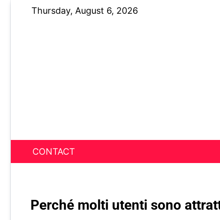
Skip
Thursday, August 6, 2026
to
content
CONTACT
News Nest
Perché molti utenti sono attrat