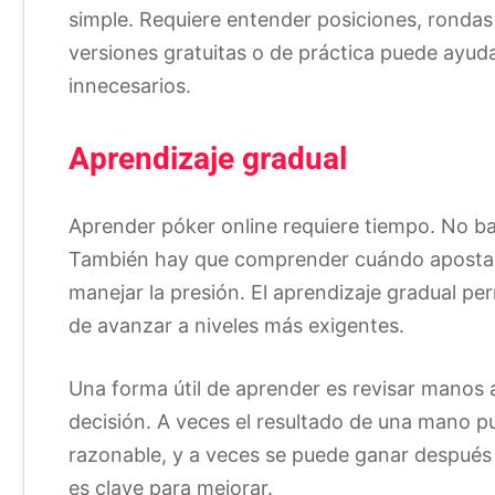
simple. Requiere entender posiciones, ronda
versiones gratuitas o de práctica puede ayuda
innecesarios.
Aprendizaje gradual
Aprender póker online requiere tiempo. No b
También hay que comprender cuándo apostar,
manejar la presión. El aprendizaje gradual pe
de avanzar a niveles más exigentes.
Una forma útil de aprender es revisar manos 
decisión. A veces el resultado de una mano p
razonable, y a veces se puede ganar después 
es clave para mejorar.