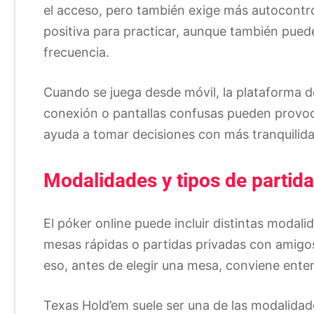
el acceso, pero también exige más autocontr
positiva para practicar, aunque también pued
frecuencia.
Cuando se juega desde móvil, la plataforma d
conexión o pantallas confusas pueden provoc
ayuda a tomar decisiones con más tranquilidad
Modalidades y tipos de partida
El póker online puede incluir distintas moda
mesas rápidas o partidas privadas con amigos
eso, antes de elegir una mesa, conviene entende
Texas Hold’em suele ser una de las modalidad