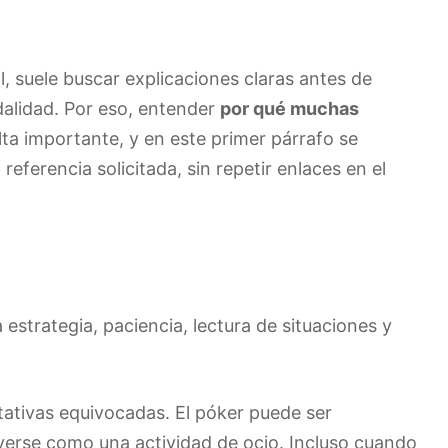
, suele buscar explicaciones claras antes de
dalidad. Por eso, entender
por qué muchas
ta importante, y en este primer párrafo se
eferencia solicitada, sin repetir enlaces en el
strategia, paciencia, lectura de situaciones y
ativas equivocadas. El póker puede ser
verse como una actividad de ocio. Incluso cuando