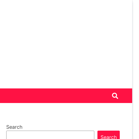
Search
Search