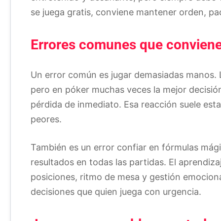
se juega gratis, conviene mantener orden, pac
Errores comunes que conviene
Un error común es jugar demasiadas manos. Lo
pero en póker muchas veces la mejor decisión 
pérdida de inmediato. Esa reacción suele esta
peores.
También es un error confiar en fórmulas mág
resultados en todas las partidas. El aprendiza
posiciones, ritmo de mesa y gestión emocion
decisiones que quien juega con urgencia.