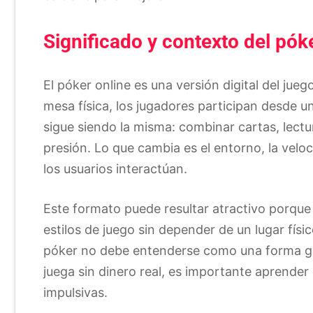
Significado y contexto del pók
El póker online es una versión digital del jueg
mesa física, los jugadores participan desde u
sigue siendo la misma: combinar cartas, lectur
presión. Lo que cambia es el entorno, la veloc
los usuarios interactúan.
Este formato puede resultar atractivo porque 
estilos de juego sin depender de un lugar físi
póker no debe entenderse como una forma ga
juega sin dinero real, es importante aprender 
impulsivas.