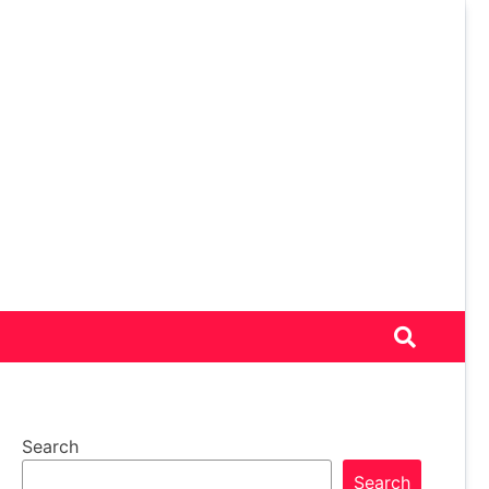
Search
Search