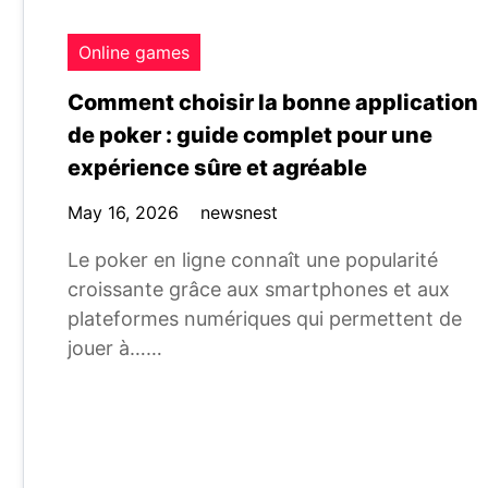
Online games
Comment choisir la bonne application
de poker : guide complet pour une
expérience sûre et agréable
May 16, 2026
newsnest
Le poker en ligne connaît une popularité
croissante grâce aux smartphones et aux
plateformes numériques qui permettent de
jouer à……