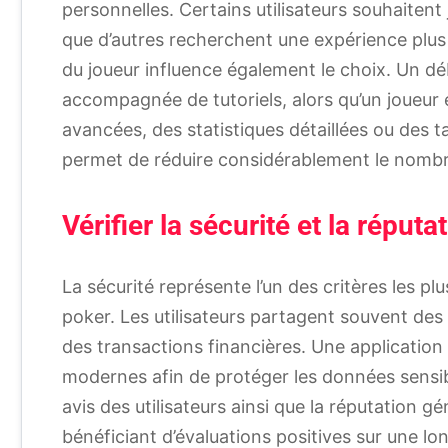
personnelles. Certains utilisateurs souhaitent
que d’autres recherchent une expérience plus 
du joueur influence également le choix. Un d
accompagnée de tutoriels, alors qu’un joueur 
avancées, des statistiques détaillées ou des ta
permet de réduire considérablement le nombr
Vérifier la sécurité et la réput
La sécurité représente l’un des critères les pl
poker. Les utilisateurs partagent souvent des
des transactions financières. Une application 
modernes afin de protéger les données sensib
avis des utilisateurs ainsi que la réputation g
bénéficiant d’évaluations positives sur une l