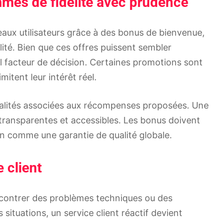
mes de fidélité avec prudence
aux utilisateurs grâce à des bonus de bienvenue,
té. Bien que ces offres puissent sembler
ul facteur de décision. Certaines promotions sont
tent leur intérêt réel.
modalités associées aux récompenses proposées. Une
transparentes et accessibles. Les bonus doivent
 comme une garantie de qualité globale.
 client
ncontrer des problèmes techniques ou des
 situations, un service client réactif devient