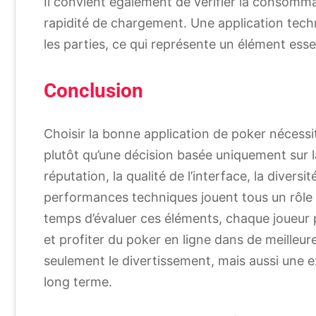
Il convient également de vérifier la consommat
rapidité de chargement. Une application techn
les parties, ce qui représente un élément essen
Conclusion
Choisir la bonne application de poker nécessit
plutôt qu’une décision basée uniquement sur la
réputation, la qualité de l’interface, la diversi
performances techniques jouent tous un rôle m
temps d’évaluer ces éléments, chaque joueur 
et profiter du poker en ligne dans de meilleur
seulement le divertissement, mais aussi une exp
long terme.