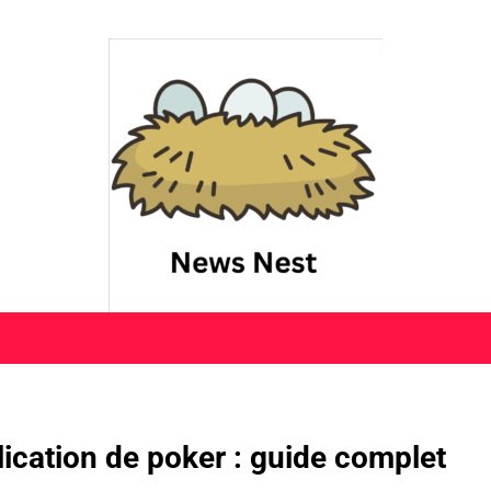
ication de poker : guide complet