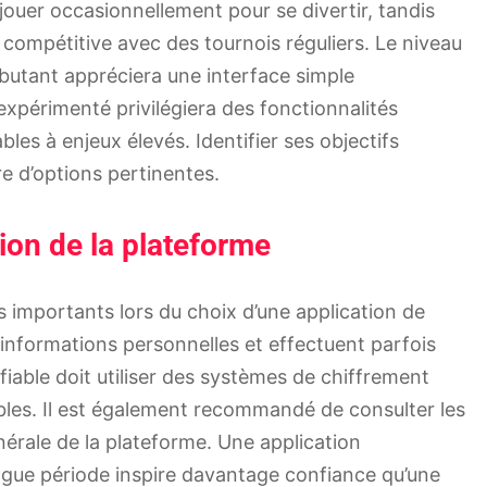
 jouer occasionnellement pour se divertir, tandis
compétitive avec des tournois réguliers. Le niveau
ébutant appréciera une interface simple
expérimenté privilégiera des fonctionnalités
bles à enjeux élevés. Identifier ses objectifs
e d’options pertinentes.
ation de la plateforme
us importants lors du choix d’une application de
 informations personnelles et effectuent parfois
fiable doit utiliser des systèmes de chiffrement
les. Il est également recommandé de consulter les
énérale de la plateforme. Une application
ongue période inspire davantage confiance qu’une