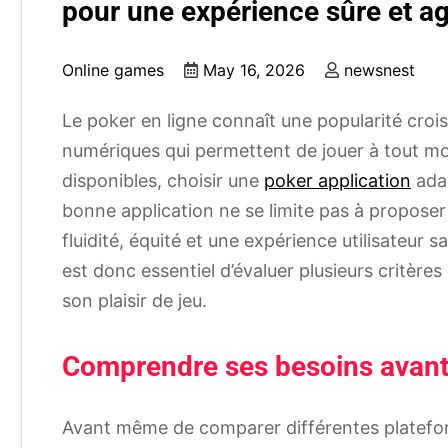
pour une expérience sûre et a
Online games
May 16, 2026
newsnest
Le poker en ligne connaît une popularité cro
numériques qui permettent de jouer à tout m
disponibles, choisir une
poker application
adap
bonne application ne se limite pas à proposer d
fluidité, équité et une expérience utilisateur 
est donc essentiel d’évaluer plusieurs critères 
son plaisir de jeu.
Comprendre ses besoins avant 
Avant même de comparer différentes plateform