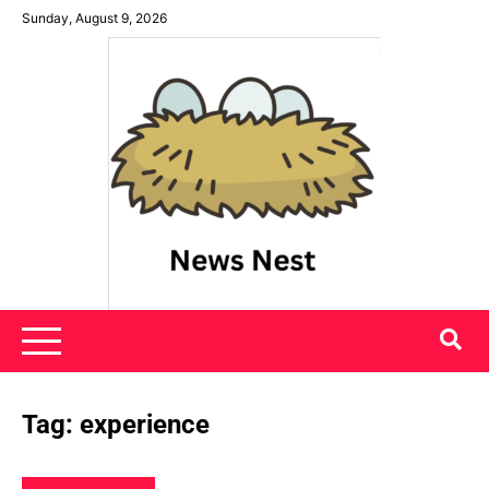
Skip
Sunday, August 9, 2026
to
content
News Nest
Tag:
experience