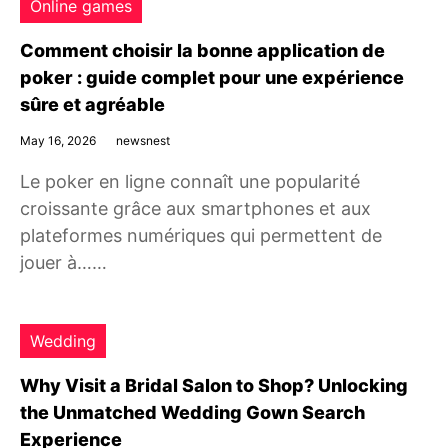
Online games
Comment choisir la bonne application de
poker : guide complet pour une expérience
sûre et agréable
May 16, 2026
newsnest
Le poker en ligne connaît une popularité
croissante grâce aux smartphones et aux
plateformes numériques qui permettent de
jouer à……
Wedding
Why Visit a Bridal Salon to Shop? Unlocking
the Unmatched Wedding Gown Search
Experience