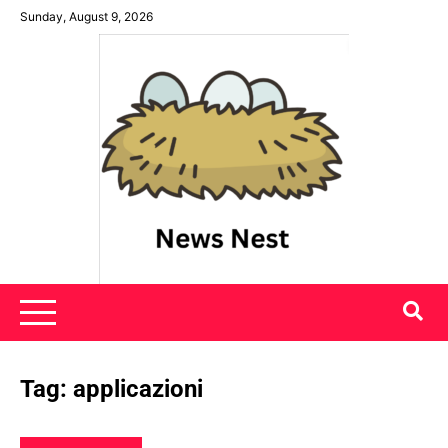
Skip
Sunday, August 9, 2026
to
content
News Nest
Tag:
applicazioni