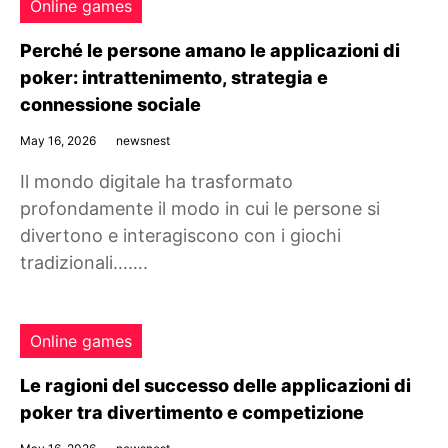
Online games
Perché le persone amano le applicazioni di
poker: intrattenimento, strategia e
connessione sociale
May 16, 2026
newsnest
Il mondo digitale ha trasformato
profondamente il modo in cui le persone si
divertono e interagiscono con i giochi
tradizionali…….
Online games
Le ragioni del successo delle applicazioni di
poker tra divertimento e competizione