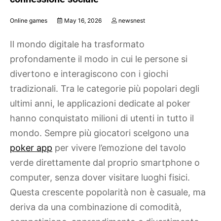
Online games
May 16, 2026
newsnest
Il mondo digitale ha trasformato
profondamente il modo in cui le persone si
divertono e interagiscono con i giochi
tradizionali. Tra le categorie più popolari degli
ultimi anni, le applicazioni dedicate al poker
hanno conquistato milioni di utenti in tutto il
mondo. Sempre più giocatori scelgono una
poker app
per vivere l’emozione del tavolo
verde direttamente dal proprio smartphone o
computer, senza dover visitare luoghi fisici.
Questa crescente popolarità non è casuale, ma
deriva da una combinazione di comodità,