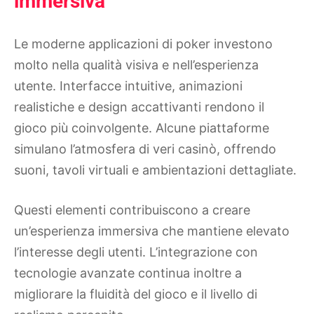
immersiva
Le moderne applicazioni di poker investono
molto nella qualità visiva e nell’esperienza
utente. Interfacce intuitive, animazioni
realistiche e design accattivanti rendono il
gioco più coinvolgente. Alcune piattaforme
simulano l’atmosfera di veri casinò, offrendo
suoni, tavoli virtuali e ambientazioni dettagliate.
Questi elementi contribuiscono a creare
un’esperienza immersiva che mantiene elevato
l’interesse degli utenti. L’integrazione con
tecnologie avanzate continua inoltre a
migliorare la fluidità del gioco e il livello di