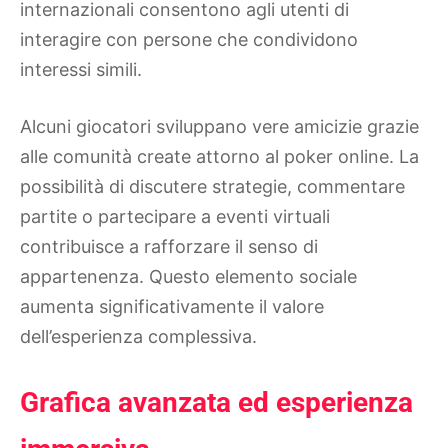
internazionali consentono agli utenti di
interagire con persone che condividono
interessi simili.
Alcuni giocatori sviluppano vere amicizie grazie
alle comunità create attorno al poker online. La
possibilità di discutere strategie, commentare
partite o partecipare a eventi virtuali
contribuisce a rafforzare il senso di
appartenenza. Questo elemento sociale
aumenta significativamente il valore
dell’esperienza complessiva.
Grafica avanzata ed esperienza