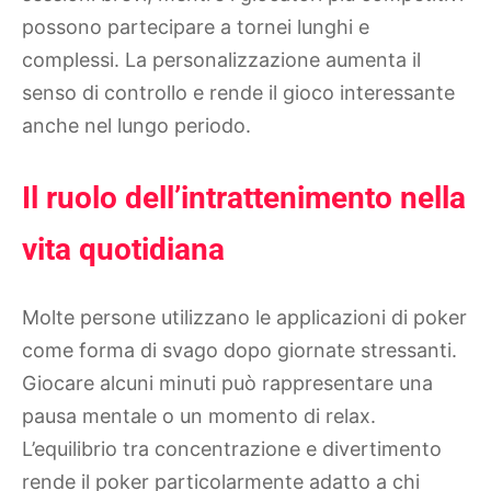
possono partecipare a tornei lunghi e
complessi. La personalizzazione aumenta il
senso di controllo e rende il gioco interessante
anche nel lungo periodo.
Il ruolo dell’intrattenimento nella
vita quotidiana
Molte persone utilizzano le applicazioni di poker
come forma di svago dopo giornate stressanti.
Giocare alcuni minuti può rappresentare una
pausa mentale o un momento di relax.
L’equilibrio tra concentrazione e divertimento
rende il poker particolarmente adatto a chi