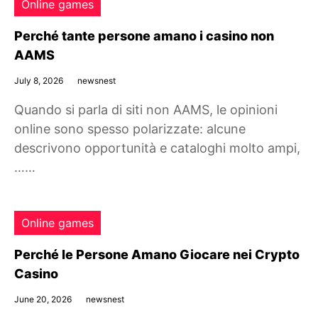
Online games
Perché tante persone amano i casino non
AAMS
July 8, 2026
newsnest
Quando si parla di siti non AAMS, le opinioni
online sono spesso polarizzate: alcune
descrivono opportunità e cataloghi molto ampi,
……
Online games
Perché le Persone Amano Giocare nei Crypto
Casino
June 20, 2026
newsnest